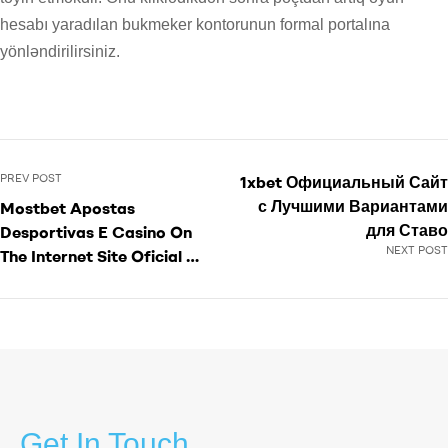
hesabı yaradılan bukmeker kontorunun formal portalına
yönləndirilirsiniz.
PREV POST
1xbet Официальный Сайт
с Лучшими Вариантами
Mostbet Apostas
для Ставо
Desportivas E Casino On
NEXT POST
The Internet Site Oficial No
Brasil Obter Bônus 1600
R$ Enta
Get In Touch