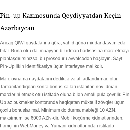
Pin-up Kazinosunda Qeydiyyatdan Keçin
Azərbaycan
Ancaq QIWI qaydalarına görə, vahid günə miqdar davam edə
bilər. Buna ötrü də, müəyyən bir idman hadisəsinə mərc etməyi
planlaşdırırsınızsa, bu proseduru əvvəlcədən başlayın. Sayt
Pin-Up ilkin identifikasiya üçün interfeysə malikdir.
Mərc oynama qaydalarını dedikcə vəfalı adlandırmaq olar.
Tamamlandıqdan sonra bonus xalları istənilən növ idman
mərclərini etmək ötrü istifadə oluna bilən əməli pula çevrilir. Pin
Up az bukmeker kontorunda həqiqətən müxtəlif zövqlər üçün
çoxlu bonuslar mal. Minimum doldurma məbləği 10 AZN,
maksimum isə 6000 AZN-dir. Mobil köçürmə xidmətlərindən,
həmçinin WebMoney və Yumani xidmətlərindən istifadə