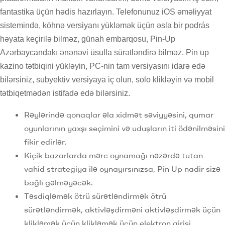
fantastika üçün hədis hazırlayın. Telefonunuz iOS əməliyyat
sistemində, köhnə versiyanı yükləmək üçün əsla bir podrás
həyata keçirilə bilməz, günah embarqosu, Pin-Up
Azərbaycandakı ənənəvi üsulla sürətləndirə bilməz. Pin up
kazino tətbiqini yükləyin, PC-nin tam versiyasını idarə edə
bilərsiniz, subyektiv versiyaya iç olun, solo klikləyin və mobil
tətbiqetmədən istifadə edə bilərsiniz.
Rəylərində qonaqlar əla xidmət səviyyəsini, qumar
oyunlarının yaxşı seçimini və uduşların iti ödənilməsini
fikir edirlər.
Kiçik bazarlarda mərc oynamağı nəzərdə tutan
vahid strategiya ilə oynayırsınızsa, Pin Up nadir sizə
bağlı gəlməyəcək.
Təsdiqləmək ötrü sürətləndirmək ötrü
sürətləndirmək, aktivləşdirməni aktivləşdirmək üçün
klikləmək üçün klikləmək üçün elektron girişi