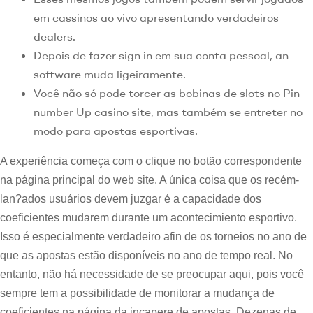
em cassinos ao vivo apresentando verdadeiros
dealers.
Depois de fazer sign in em sua conta pessoal, an
software muda ligeiramente.
Você não só pode torcer as bobinas de slots no Pin
number Up casino site, mas também se entreter no
modo para apostas esportivas.
A experiência começa com o clique no botão correspondente
na página principal do web site. A única coisa que os recém-
lan?ados usuários devem juzgar é a capacidade dos
coeficientes mudarem durante um acontecimiento esportivo.
Isso é especialmente verdadeiro afin de os torneios no ano de
que as apostas estão disponíveis no ano de tempo real. No
entanto, não há necessidade de se preocupar aqui, pois você
sempre tem a possibilidade de monitorar a mudança de
coeficientes na página da incapere de apostas. Dezenas de