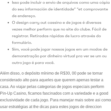
Isso pode incluir o envio de arquivos como uma cópia
do seu información de identidade” “et comprovante
de endereço.
O design carry out cassino e de jogos é diversas
vezes melhor perform que no site do clube. Fácil de
registrar. Retiradas rápidas de lucro através do
formulário.
Sim, você pode jogar nossos jogos em um modos de
demonstração por dinheiro virtual pra ver se um ou
outro jogo é para você.
Além disso, o depósito mínimo de R$30, 00 pode se tornar
considerado alto para aqueles que querem apenas testar a
casa. Ao viajar pelas categorias de jogos especiais perform
Pin-Up Casino, ficamos fascinados com a variedade e a good
exclusividade de cada jogo. Para manejar mais sobre asi como
usar estratégias at the dicas para estes jogos de direccion