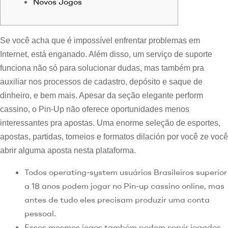
Novos Jogos
Se você acha que é impossível enfrentar problemas em
Internet, está enganado. Além disso, um serviço de suporte
funciona não só para solucionar dudas, mas também pra
auxiliar nos processos de cadastro, depósito e saque de
dinheiro, e bem mais. Apesar da seção elegante perform
cassino, o Pin-Up não oferece oportunidades menos
interessantes pra apostas. Uma enorme seleção de esportes,
apostas, partidas, torneios e formatos dilación por você ze você
abrir alguma aposta nesta plataforma.
Todos operating-system usuários Brasileiros superior
a 18 anos podem jogar no Pin-up cassino online, mas
antes de tudo eles precisam produzir uma conta
pessoal.
Esses mesmos jogos também podem servir jogados