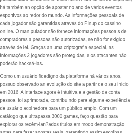
há também an opção de apostar no ano de vários eventos
esportivos ao redor do mundo. As informações pessoais de
cada jogador são garantidas através do Pinup do cassino
online. O manipulador não fornece informações pessoais de
compradores a pessoas não autorizadas, se não for exigido
através de lei. Graças an uma criptografia especial, as
informações 2 jogadores são protegidas, e os atacantes não
poderão hackeá-las.
Como um usuário fidedigno da plataforma há vários anos,
possuo observado an evolução do site a partir de o seu início
em 2016. A interface agora é intuitiva e a gestão da conta
pessoal foi aprimorada, contribuindo para alguma experiência
de usuário acolhedora para um público amplo. Com um
catálogo que ultrapassa 3000 games, faço questão para
explorar os recém-lan?ados títulos em modo demonstração
antes para fazer apostas reais, garantindo assim escolhas