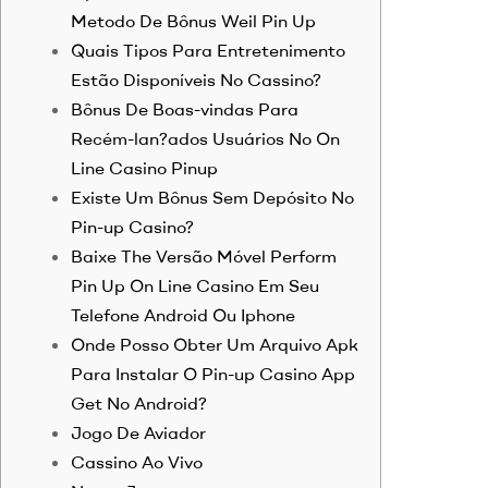
Metodo De Bônus Weil Pin Up
Quais Tipos Para Entretenimento
Estão Disponíveis No Cassino?
Bônus De Boas-vindas Para
Recém-lan?ados Usuários No On
Line Casino Pinup
Existe Um Bônus Sem Depósito No
Pin-up Casino?
Baixe The Versão Móvel Perform
Pin Up On Line Casino Em Seu
Telefone Android Ou Iphone
Onde Posso Obter Um Arquivo Apk
Para Instalar O Pin-up Casino App
Get No Android?
Jogo De Aviador
Cassino Ao Vivo