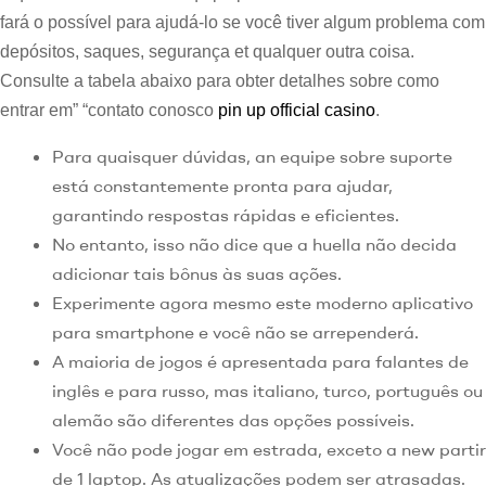
fará o possível para ajudá-lo se você tiver algum problema com
depósitos, saques, segurança et qualquer outra coisa.
Consulte a tabela abaixo para obter detalhes sobre como
entrar em” “contato conosco
pin up official casino
.
Para quaisquer dúvidas, an equipe sobre suporte
está constantemente pronta para ajudar,
garantindo respostas rápidas e eficientes.
No entanto, isso não dice que a huella não decida
adicionar tais bônus às suas ações.
Experimente agora mesmo este moderno aplicativo
para smartphone e você não se arrependerá.
A maioria de jogos é apresentada para falantes de
inglês e para russo, mas italiano, turco, português ou
alemão são diferentes das opções possíveis.
Você não pode jogar em estrada, exceto a new partir
de 1 laptop. As atualizações podem ser atrasadas.