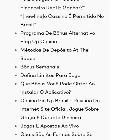
Financeiro Real E Ganhar?”
“[newline]o Cassino É Permitido No
Brasil?
Programa De Bônus Alternativo
Flag Up Casino
Métodos De Depósito At The
Saque
Bônus Semanais
Defina Limites Para Jogo
Que Bônus Você Pode Obter Ao
Instalar O Aplicativo?
Casino Pin Up Brasil – Revisão Do
Internet Site Oficial, Jogue Sobre
Graça E Durante Dinheiro
Jogos E Apostas Ao Vivo
Quais São As Formas Sobre Se