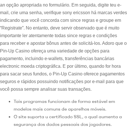
an opção apropriada no formulário. Em seguida, digite teu e-
mail, crie uma senha, verifique sony ericsson há marcas verdes
indicando que você concorda com since regras e groupe em
“Registrate”. No entanto, deve servir observado que é muito
importante ler atentamente todas since regras e condições
para receber e apostar bônus antes de solicitá-los. Adoro que o
Pin-Up Casino ofereça uma variedade de opções para
pagamento, incluindo e-wallets, transferências bancárias
electronic moeda criptográfica. E por último, quando for hora
para sacar seus fundos, o Pin-Up Casino oferece pagamentos
seguros e rápidos possuindo notificações por e-mail para que
você possa sempre analisar suas transações.
Tais programas funcionam de forma estável em
modelos mais comuns de aparelhos móveis.
O site suporta u certificado SSL, o qual aumenta a
segurança dos dados pessoais dos jogadores.