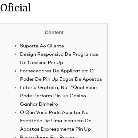
Oficial
Content
Suporte Ao Cliente
Design Responsivo De Programas
De Cassino Pin Up
Fornecedores De Application: O
Poder De Pin Up Jogos De Apostas
Loteria Gratuita, Na” “Qual Você
Pode Perform Pin-up Casino
Ganhar Dinheiro
O Que Você Pode Apostar No
Escritório De Uma Incapere De
Apostas Expresamente Pin Up
Posso Jogar Por Recurso