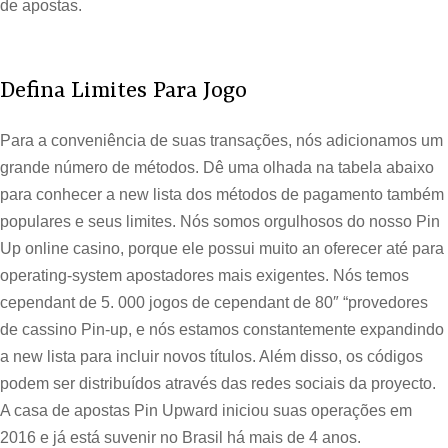
de apostas.
Defina Limites Para Jogo
Para a conveniência de suas transações, nós adicionamos um
grande número de métodos. Dê uma olhada na tabela abaixo
para conhecer a new lista dos métodos de pagamento também
populares e seus limites. Nós somos orgulhosos do nosso Pin
Up online casino, porque ele possui muito an oferecer até para
operating-system apostadores mais exigentes. Nós temos
cependant de 5. 000 jogos de cependant de 80″ “provedores
de cassino Pin-up, e nós estamos constantemente expandindo
a new lista para incluir novos títulos. Além disso, os códigos
podem ser distribuídos através das redes sociais da proyecto.
A casa de apostas Pin Upward iniciou suas operações em
2016 e já está suvenir no Brasil há mais de 4 anos.