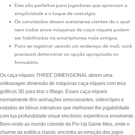
Eles são perfeitos para jogadores que apreciam a
simplicidade e o toque de nostalgia.
Os convidados devem sostenerse cientes de o qual
nem todas since máquinas de caça-níqueis podem
ser habilitadas na smartphones mais antigos.
Para se registrar usando um endereço de mail, você
precisará determinar an opção apropriada no
formulário.
Os caça-níqueis THREE DIMENSIONAL abrem uma
volkswagen dimensão de máquinas caça-níqueis com teus
gráficos 3D para tirar o fôlego. Esses caça-níqueis
normalmente têm animações emocionantes, videoclipes e
rodadas de bônus interativas que melhoram the jogabilidade
com tua profundidade visual electronic experiência envolvente.
Bem-vindo ao mundo colorido da Pin-Up Game titles, onde o
charme da estética classic encontra an emoção dos jogos