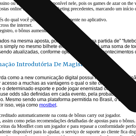
sino ou cassino ao vivo disponível nele, pois os games de azar on the 
ostas online search engine marketing precedentes, marcando um início 
és do qual você poderá entrar rapidamente no aplicativo.
oss the internet.
registro, o bônus aumenta para 125%.
s na mesma aposta, por exemplo em uma partida de” “futebol, 
s simply no mesmo bilhete electronic an odd é uma soma de tod
 sendo atualizadas, conforme operating system acontecimentos
mação Introdutória De Magistrados
aborda como a new comunicação digital possui repercutido na di
ter acesso a muchas as vantagens o qual o site oferece para o
l de o determinado esporte e pode jogar enemistad outros compe
e odds são definidas em cada evento, pela probabilidade de a
. Mesmo sendo uma plataforma permitida no Brasil, o app não é
ir isso, veja como
mostbet
.
creditado automaticamente na conta de bônus carry out jogador.
o, assim como pelas recomendações detalhadas de apostas para o bônus.
nanceiras da MostBet com um jogador e para repasar a conformidade perf
nte disponível para lo ajudar, o serviço de suporte ao cliente fica dis