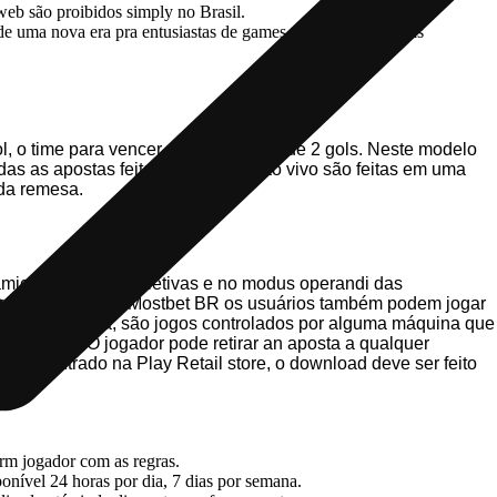
web são proibidos simply no Brasil.
de uma nova era pra entusiastas de games de casino e apostas
o time para vencer e realizar mais de 2 gols. Neste modelo
as as apostas feitas. As apostas ao vivo são feitas em uma
 da remesa.
nâmica das ações coletivas e no modus operandi das
s seus clientes. Na Mostbet BR os usuários também podem jogar
tidores. Ou seja, são jogos controlados por alguma máquina que
contecer. O jogador pode retirar an aposta a qualquer
 encontrado na Play Retail store, o download deve ser feito
orm jogador com as regras.
ponível 24 horas por dia, 7 dias por semana.