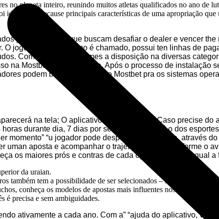
s no planeta inteiro, reunindo muitos atletas qualificados no ano de lut
foi identificar because principais características de uma apropriação q
dos pelos usuários que buscam desafiar o dealer e vencer the
 O jogo do tigrinho como é chamado, possui ten linhas de paga
dos. Com milhares de games a disposição na diversas categorias 
sso na Mostbet online cassino. Após o processo de instalação s
ogadores podem baixar o aplicativo Mostbet pra os sistemas oper
parecerá na tela; O aplicativo será instalado. Caso precise do
 24 horas durante dia, 7 dias por semana. O boxe é o dos esport
quer momento” “u jogador pode despojar suan aposta, através do 
azer uman aposta e acompanhar o trajeto do avião, conforme o a
heça os maiores prós e contras de cada opção e escolha qual a
erior da uraian.
ros também tem a possibilidade de ser selecionados – são 25 zero total.
chos, conheça os modelos de apostas mais influentes nos maiores espor
ês é precisa e sem ambiguidades.
endo ativamente a cada ano. Com a” “ajuda do aplicativo, você