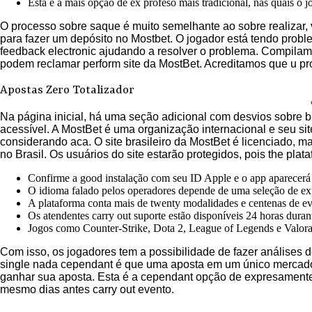
Esta é a mais opção de ex profeso mais tradicional, nas quais o 
O processo sobre saque é muito semelhante ao sobre realizar, 
para fazer um depósito no Mostbet. O jogador está tendo pro
feedback electronic ajudando a resolver o problema. Compilam
podem reclamar perform site da MostBet. Acreditamos que u pr
Apostas Zero Totalizador
Na página inicial, há uma seção adicional com desvios sobre b
acessível. A MostBet é uma organização internacional e seu si
considerando aca. O site brasileiro da MostBet é licenciado, m
no Brasil. Os usuários do site estarão protegidos, pois the plata
Confirme a good instalação com seu ID Apple e o app aparecerá n
O idioma falado pelos operadores depende de uma seleção de exp
A plataforma conta mais de twenty modalidades e centenas de ev
Os atendentes carry out suporte estão disponíveis 24 horas dura
Jogos como Counter-Strike, Dota 2, League of Legends e Valora
Com isso, os jogadores tem a possibilidade de fazer análises 
single nada cependant é que uma aposta em um único mercado da
ganhar sua aposta. Esta é a cependant opção de expresamente 
mesmo dias antes carry out evento.