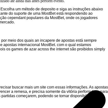
lizado até ainda dias antes perform evento.
. Escolha um método de deposito e siga as instruções abaixo
diante do suporte de uma MostBet está respondendo ao
liação cependant populares da MostBet, onde os jogadores
 mercado.
, por meio dos quais an incapere de apostas está sempre
 de apostas internacional MostBet. com o qual estamos
ois os games de azar across the internet são proibidos simply
precisar buscar mais um site com essas informações. As apostas
ncer a remesa, e precisa somente da vitória perform time para
 partidas começarem, podendo se tornar disponibilizado até