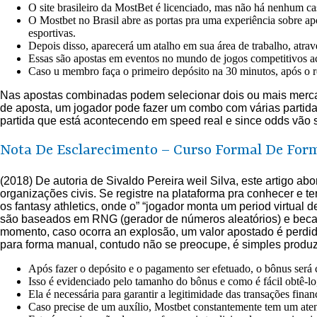
O site brasileiro da MostBet é licenciado, mas não há nenhum cas
O Mostbet no Brasil abre as portas pra uma experiência sobre ap
esportivas.
Depois disso, aparecerá um atalho em sua área de trabalho, atrav
Essas são apostas em eventos no mundo de jogos competitivos acr
Caso u membro faça o primeiro depósito na 30 minutos, após o 
Nas apostas combinadas podem selecionar dois ou mais mercado
de aposta, um jogador pode fazer um combo com várias partida
partida que está acontecendo em speed real e since odds vão
Nota De Esclarecimento – Curso Formal De For
(2018) De autoria de Sivaldo Pereira weil Silva, este artigo 
organizações civis. Se registre na plataforma pra conhecer e 
os fantasy athletics, onde o” “jogador monta um period virtua
são baseados em RNG (gerador de números aleatórios) e becaus
momento, caso ocorra an explosão, um valor apostado é perdido
para forma manual, contudo não se preocupe, é simples produz
Após fazer o depósito e o pagamento ser efetuado, o bônus será 
Isso é evidenciado pelo tamanho do bônus e como é fácil obtê-l
Ela é necessária para garantir a legitimidade das transações fi
Caso precise de um auxílio, Mostbet constantemente tem um atende