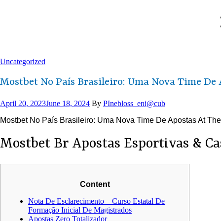
Uncategorized
Mostbet No País Brasileiro: Uma Nova Time De 
April 20, 2023
June 18, 2024
By
PInebloss_eni@cub
Mostbet No País Brasileiro: Uma Nova Time De Apostas At The
Mostbet Br Apostas Esportivas & Cas
Content
Nota De Esclarecimento – Curso Estatal De
Formação Inicial De Magistrados
Apostas Zero Totalizador