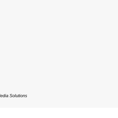
dia Solutions