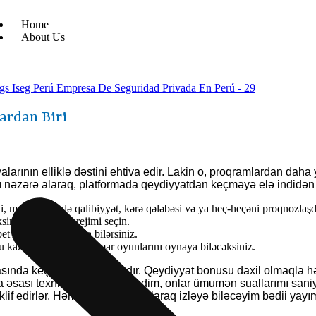
Home
About Us
s Iseg Perú Empresa De Seguridad Privada En Perú - 29
ardan Biri
arının elliklə dəstini ehtiva edir. Lakin o, proqramlardan daha ya
amını nəzərə alaraq, platformada qeydiyyatdan keçməyə elə indidən
i, məsələn, evdə qalibiyyət, kərə qələbəsi və ya heç-heçəni proqnozlaşdı
z, istədiyiniz rejimi seçin.
t AZ-90-a daxil ola bilərsiniz.
bu kazinonun elliklə qumar oyunlarını oynaya biləcəksiniz.
sında keçid görmək asandır. Qeydiyyat bonusu daxil olmaqla hə
a əsası texniki xidməti bəyəndim, onlar ümumən suallarımı saniy
klif edirlər. Həmçinin əvəzsiz olaraq izləyə biləcəyim bədii yay