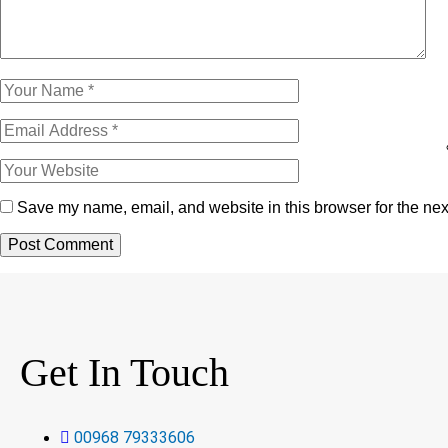
Save my name, email, and website in this browser for the nex
Get In Touch
00968 79333606