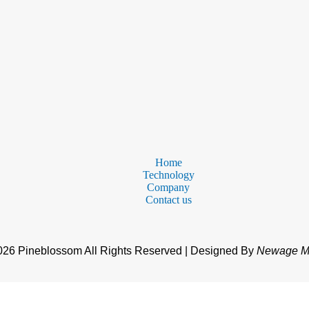
Home
Technology
Company
Contact us
026 Pineblossom All Rights Reserved | Designed By
Newage Me