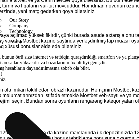
anlara Xətt və ya Canlı mərclər qoya bilərsiniz. Bu bölmədə Mos
t, turnir və liqaların vur-tut mövcuddur. Hər idman növünün özün
ərzində, yəni matç gedərkən qoya bilərsiniz.
Our Story
Company
Technology
aya açilmaq yüksək fikirdir, çünki burada asudə axtarışla onu t
ış və artıq Mostbet kazino saytında yerləşdirilmiş lap müasir oyu
Products
q xüsusi bonuslar əldə edə bilərsiniz.
 bunun ötrü sizə internet və tətbiqin quraşdırıldığı smartfon və ya planşe
msallar yüksəkdir və bazarların müxtəlifliyi genişdir.
ış hesabların dayandırılmasına səbəb ola bilər.
n)
niz.
əla imkan təklif edən obrazli kazinodur. Həmçinin Mostbet kaz
 məlumatlarınızdan istifadə etməklə Mostbet veb-saytı və ya mob
 rejimi seçin. Bundan sonra oyunların rəngarəng kateqoriyaları 
5% + 30 PF, yoxsa da kazino mərclərində ilk depozitinizdə 12
nu seçə biləcəksiniz. Bu bonus təbrikləmə bonusuna oxşardır, ç