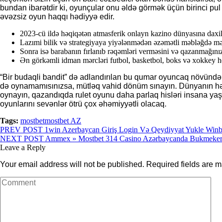
bundan ibarətdir ki, oyunçular onu əldə görmək üçün birinci p
əvəzsiz oyun haqqı hədiyyə edir.
2023-cü ildə həqiqətən atmasferik onlayn kazino dünyasına daxil 
Lazımi bilik və strategiyaya yiyələnmədən əzəmətli məbləğdə mə
Sonra isə barabanın fırlanıb rəqəmləri verməsini və qazanmağınız
Ən görkəmli idman mərcləri futbol, basketbol, boks və xokkey h
“Bir budaqli bandit” də adlandırılan bu qumar oyuncaq növündə 
də oynamamısınızsa, mütləq vahid dönüm sınayın. Dünyanın hər 
oynayın, qazandıqda rulet oyunu daha parlaq hisləri insana yaşad
oyunlarını sevənlər ötrü çox əhəmiyyətli olacaq.
Tags:
mostbet
mostbet AZ
PREV POST
1win Azerbaycan Giriş Login Və Qeydiyyat Yukle Winbo
NEXT POST
Ammex » Mostbet 314 Casino Azərbaycanda Bukmek
Leave a Reply
Your email address will not be published.
Required fields are 