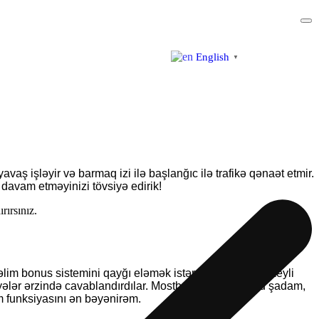
English
▼
vaş işləyir və barmaq izi ilə başlanğıc ilə trafikə qənaət etmir.
 davam etməyinizi tövsiyə edirik!
rırsınız.
lim bonus sistemini qayğı eləmək istərdim. Kazinoda xeyli
ələr ərzində cavablandırdılar. Mostbet-i tapdığım ötrü şadam,
ım funksiyasını ən bəyənirəm.