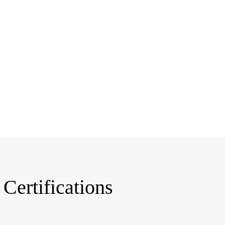
Certifications