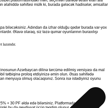
tbet platformasındakı mərc seçimləri barədə ətraflı elan ala
ün əlahiddə səhifəsi mülk ki, burada gələcək hadisələr, əmsallar
apa biləcəksiniz. Adından da izhar olduğu qədər burada var-yox
nlardır. Əlavə olaraq, siz təzə qumar oyunlarının buraxılışı
t lazımdır.
inosunun Azərbaycan dilinə tərcümə edilmiş versiyası da mal
il tətbiqinə proloq etdiyinizə əmin olun. Əsas səhifədə
olan menyuya olmuş olacaqsınız. Sonra isə istədiyiniz oyunu
5% + 30 PF əldə edə bilərsiniz. Platformada qeydiyyatdan
ünki bu da qeydiyyat üçün təqdim olunur. Ancaq əsl fərq