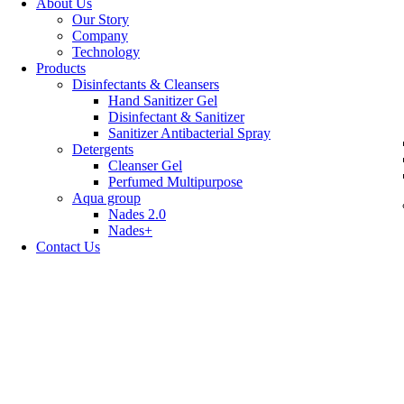
About Us
Our Story
Company
Technology
Products
Disinfectants & Cleansers
Hand Sanitizer Gel
Disinfectant & Sanitizer
Sanitizer Antibacterial Spray
Detergents
Cleanser Gel
Perfumed Multipurpose
Aqua group
Nades 2.0
Nades+
Contact Us