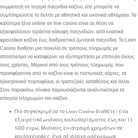
συμμετοχή σε τυχερά παιχνίδια καζίνο, είτε μπορείτε να
συμπληρώσετε το δελτίο με αθλητικά και εικονικά αθλήματα. Τα
καλύτερα ξένα online on line casino είναι σε θέση να
εξασφαλίσουν τεράστια κάλυψη παιχνιδιών, από κλασικά
φρουτάκια καζίνο έως διαδραστικά ζωντανά παιχνίδια. Το Leon
Casino διαθέτει μια ποικιλία σε τρόπους πληρωμής με
αποτέλεσμα να καταφέρνει να εξυπηρετήσει με επιτυχία όλους
τους χρήστες. Μερικοί από τους τρόπους πληρωμής που
προσφέρονται από το καζίνο είναι οι πιστωτικές κάρτες, τα
ηλεκτρονικά πορτοφόλια, οι τραπεζικές καταθέσεις και άλλα.
Στον παρακάτω πίνακα παρουσιάζονται αναλυτικότερα τα
στοιχεία πληρωμών του καζίνο.
Πιο συγκεκριμένα το Leon Casino διαθέτει ένα
εξαιρετικό μπόνους καλωσορίσματος έως και 1 )
500 ευρώ, Μπόνους επιστροφή χρημάτων σε
κουλοχέρηδες, ένα αξιόλογο πρόγραμμα