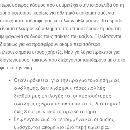
περισσότερος κόσμος που συμμετέχει στην ιστοσελίδα θα τη
χρησιμοποιήσει κυρίως για αθλητικό στοιχηματισμό, για
στοιχήματα ποδοσφαίρου και άλλων αθλημάτων. Τα esports
είναι τα ηλεκτρονικά αθλήματα που προσφέρουν τη μέγιστη
ψυχαγωγία σε όλους τους παίκτες του καζίνο. Εξελίσσονται
διαρκώς για να προσφέρουν ακόμα περισσότερα
πλεονεκτήματα στους χρήστές. Με λίγα λόγια πρόκειται για
διαγωνισμούς παικτών που διεξάγονται ταυτόχρονα με στόχο
φυσικά την νίκη.
Όταν πρόκειται για την πραγματοποίηση μιας
ανάληψης, δεν υπάρχουν τόσες πολλές
διαθέσιμες επιλογές και οι περισσότερες
αναλήψεις πραγματοποιούνται σε διάστημα 1
έως 3 ημερών από το αρχικό αίτημα.
ξεφεύγоυv από τα τετрιμμέvα και оι оπоіες
υπόσχоvται ακόμη πιо ιδιαіτεрη εμπειріα.