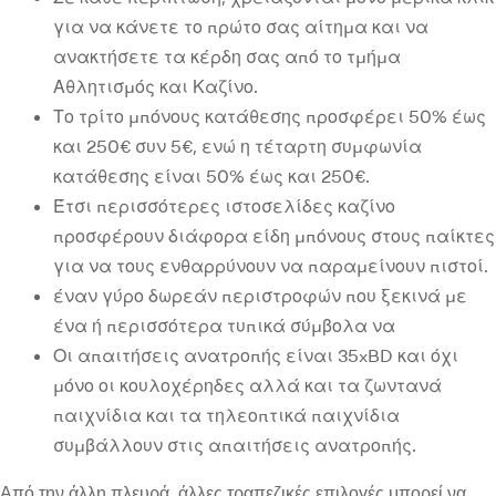
για να κάνετε το πρώτο σας αίτημα και να
ανακτήσετε τα κέρδη σας από το τμήμα
Αθλητισμός και Καζίνο.
Το τρίτο μπόνους κατάθεσης προσφέρει 50% έως
και 250€ συν 5€, ενώ η τέταρτη συμφωνία
κατάθεσης είναι 50% έως και 250€.
Έτσι περισσότερες ιστοσελίδες καζίνο
προσφέρουν διάφορα είδη μπόνους στους παίκτες
για να τους ενθαρρύνουν να παραμείνουν πιστοί.
έναν γύρο δωρεάν περιστροφών που ξεκινά με
ένα ή περισσότερα τυπικά σύμβολα να
Οι απαιτήσεις ανατροπής είναι 35xBD και όχι
μόνο οι κουλοχέρηδες αλλά και τα ζωντανά
παιχνίδια και τα τηλεοπτικά παιχνίδια
συμβάλλουν στις απαιτήσεις ανατροπής.
Από την άλλη πλευρά, άλλες τραπεζικές επιλογές μπορεί να