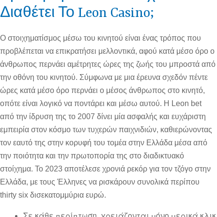
Διαθέτει Το Leon Casino;
Ο στοιχηματίσμος μέσω του κινητού είναι ένας τρόπος που
προβλέπεται να επικρατήσει μελλοντικά, αφού κατά μέσο όρο ο
άνθρωπος περνάει αμέτρητες ώρες της ζωής του μπροστά από
την οθόνη του κινητού. Σύμφωνα με μια έρευνα σχεδόν πέντε
ώρες κατά μέσο όρο περνάει ο μέσος άνθρωπος στο κινητό,
οπότε είναι λογικό να ποντάρει και μέσω αυτού. H Leon bet
από την ίδρυση της το 2007 δίνει μία ασφαλής και ευχάριστη
εμπειρία στον κόσμο των τυχερών παιχνιδιών, καθιερώνοντας
τον εαυτό της στην κορυφή του τομέα στην Ελλάδα μέσα από
την ποιότητα και την πρωτοπορία της στο διαδικτυακό
στοίχημα. Το 2023 αποτέλεσε χρονιά ρεκόρ για τον τζόγο στην
Ελλάδα, με τους Έλληνες να ρισκάρουν συνολικά περίπου
thirty six δισεκατομμύρια ευρώ.
Σε κάθε περίπτωση, χρειάζονται μόνο μερικά κλικ