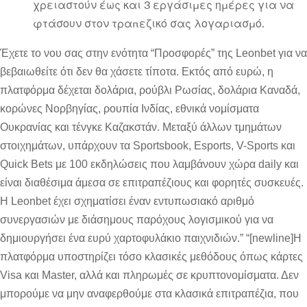
χρειαστούν έως και 3 εργάσιμες ημέρες για να
φτάσουν στον τραπεζικό σας λογαριασμό.
Έχετε το νου σας στην ενότητα “Προσφορές” της Leonbet για να
βεβαιωθείτε ότι δεν θα χάσετε τίποτα. Εκτός από ευρώ, η
πλατφόρμα δέχεται δολάρια, ρούβλι Ρωσίας, δολάρια Καναδά,
κορώνες Νορβηγίας, ρουπία Ινδίας, εθνικά νομίσματα
Ουκρανίας και τένγκε Καζακστάν. Μεταξύ άλλων τμημάτων
στοιχημάτων, υπάρχουν τα Sportsbook, Esports, V-Sports και
Quick Bets με 100 εκδηλώσεις που λαμβάνουν χώρα daily και
είναι διαθέσιμα άμεσα σε επιτραπέζιους και φορητές συσκευές.
Η Leonbet έχει σχηματίσει έναν εντυπωσιακό αριθμό
συνεργασιών με διάσημους παρόχους λογισμικού για να
δημιουργήσει ένα ευρύ χαρτοφυλάκιο παιχνιδιών.” “[newline]Η
πλατφόρμα υποστηρίζει τόσο κλασικές μεθόδους όπως κάρτες
Visa και Master, αλλά και πληρωμές σε κρυπτονομίσματα. Δεν
μπορούμε να μην αναφερθούμε στα κλασικά επιτραπέζια, που