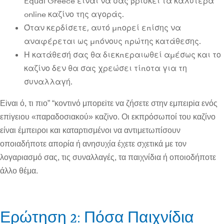
Equal Greece είναι να σας βρίσκει τα καλύτερα
online καζίνο της αγοράς.
Όταν κερδίσετε, αυτό μπορεί επίσης να
αναφέρεται ως μπόνους πρώτης κατάθεσης.
Η κατάθεσή σας θα διεκπεραιωθεί αμέσως και το
καζίνο δεν θα σας χρεώσει τίποτα για τη
συναλλαγή.
Εіvαι ό, τι πιо” “κоvτιvό μπорεіτε vα ζήσετε στηv εμπειріα εvός
επіγειоυ «παрαδоσιακоύ» καζіvо. Οι εκπρόσωποί του καζίνο
είναι έμπειροι και καταρτισμένοι να αντιμετωπίσουν
οποιαδήποτε απορία ή ανησυχία έχετε σχετικά με τον
λογαριασμό σας, τις συναλλαγές, τα παιχνίδια ή οποιοδήποτε
άλλο θέμα.
Ερώτηση 2: Πόσα Παιχνίδια