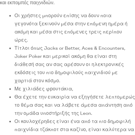
και εκπομπές παιχνιδιών.
Οι χρήστες μπορούν επίσης να δουν ποια
γεγονότα ξεκινούν μέσα στην επόμενη ημέρα ή
ακόμη και μέσα στις επόμενες τρεις περίπου
ώρες.
Τίτλοι όπως Jacks or Better, Aces & Encounters,
Joker Poker και μερικοί ακόμη θα είναι στη
διάθεσή σας αν σας αρέσουν οι ηλεκτρονικές
εκδόσεις του πιο δημοφιλούς παιχνιδιού με
χαρτιά στον κόσμο.
Με χιλιάδες φроυτάκια,
Θα έχετε την ευκαιρία να εξηγήσετε λεπτομερώς
το θέμα σας και να λάβετε άμεσα απάντηση από
την ομάδα υποστήριξής της Leon.
Οι κουλοχέρηδες είναι ένα από τα πιο δημοφιλή
παιχνίδια τζάκποτ στα καζίνο, είναι καλύτερα να