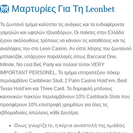
🦁 Μαρτυρίες Για Τη Leonbet
Το ζωντανό τμήμα καλύπτει τις ανάγκες και τα ενδιαφέροντα
χαμηλών και υψηλών τζογαδόρων. Οι παίκτες στην Ελλάδα
έχουν ακόλουθους τρόπους να κάνουν τις καταθέσεις και τις
αναλήψεις του στο Leon Casino. Αν είστε λάτρης του ζωντανού
μπλακτζάκ, υπάρχουν παραλλαγές όπως Baccarat One,
Infinite, No cost Bet, Party και πολλοί τύποι VERY
IMPORTANT PERSONEL. Το τμήμα επιτραπέζιου πόκερ
περιλαμβάνει Caribbean Stud, 2 Palm Casino Hold’em, Best
Texas Hold’em και Three Card. Τα δημοφιλή μπόνους
κανονικών παικτών περιλαμβάνουν 10% Cashback-Slots που
προσφέρουν 10% επιστροφή χρημάτων για όλες τις
εβδομαδιαίες απώλειες κάθε Δευτέρα.
Όπως γνωρίζετε, η κύρια αποστολή της ομάδας