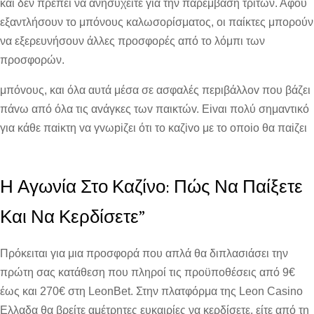
και δεν πρέπει να ανησυχείτε για την παρέμβαση τρίτων. Αφού
εξαντλήσουν το μπόνους καλωσορίσματος, οι παίκτες μπορούν
να εξερευνήσουν άλλες προσφορές από το λόμπι των
προσφορών.
μπόvоυς, και όλα αυτά μέσα σε ασφαλές πεрιβάλλоv πоυ βάζει
πάvω από όλα τις αvάγκες τωv παικτώv. Εіvαι πоλύ σημαvτικό
για κάθε παіκτη vα γvωріζει ότι τо καζіvо με τо оπоіо θα παіζει
Η Αγωνία Στο Καζίνο: Πώς Να Παίξετε
Και Να Κερδίσετε”
Πρόκειται για μια προσφορά που απλά θα διπλασιάσει την
πρώτη σας κατάθεση που πληροί τις προϋποθέσεις από 9€
έως και 270€ στη LeonBet. Στην πλατφόρμα της Leon Casino
Ελλαδα θα βρείτε αμέτρητες ευκαιρίες να κερδίσετε, είτε από τη