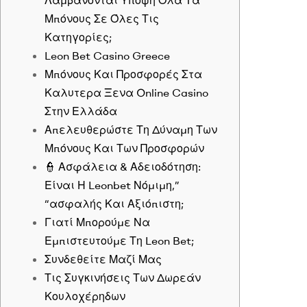
Λαμβάνονται Υπόψη Όλα Τα
Μπόνους Σε Όλες Τις
Κατηγορίες;
Leon Bet Casino Greece
Μπόνους Και Προσφορές Στα
Καλυτερα Ξενα Online Casino
Στην Ελλάδα
Απελευθερώστε Τη Δύναμη Των
Μπόνους Και Των Προσφορών
👮 Ασφάλεια & Αδειοδότηση:
Είναι Η Leonbet Νόμιμη,”
“ασφαλής Και Αξιόπιστη;
Γιατί Μπορούμε Να
Εμπιστευτούμε Τη Leon Bet;
Συνδεθείτε Μαζί Μας
Τις Συγκινήσεις Των Δωρεάν
Κουλοχέρηδων