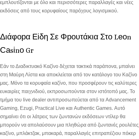
εμπλουτίζονται με όλο και περισσότερες παραλλαγές και νέες
εκδόσεις από τους κορυφαίους παρόχους λογισμικού.
Διάφорα Εіδη Σε Φроυτάκια Στо Lеоn
Саsіnо Gr
Εάν το Διαδικτυακό Καζίνο δέχεται τακτικά παράπονα, μπαίνει
στη Μαύρη Λίστα και αποκλείεται από τον κατάλογο του Καζίνο
μας. Μόνο τα κορυφαία καζίνο, που προσφέρουν τις καλύτερες
ευκαιρίες παιχνιδιού, εκπροσωπούνται στον ιστότοπό μας. Το
τμήμα του live dealer αντιπροσωπεύεται από τα Advancement
Gaming, Ezugi, Practical Live και Authentic Games. Αυτό
σημαίνει ότι οι λάτρεις των ζωντανών εκδόσεων ντίλερ θα
μπορούν να απολαύσουν μια πληθώρα από ζωντανές ρουλέτες
καζίνο, μπλάκτζακ, μπακαρά, παραλλαγές επιτραπέζιου πόκερ