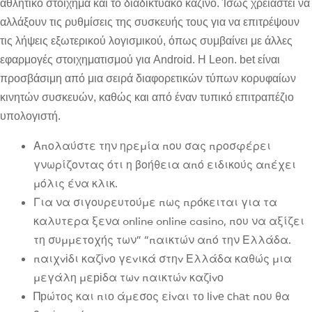
αθλητικό στοίχημα και το διαδικτυακό καζίνο. Ίσως χρειαστεί να
αλλάξουν τις ρυθμίσεις της συσκευής τους για να επιτρέψουν
τις λήψεις εξωτερικού λογισμικού, όπως συμβαίνει με άλλες
εφαρμογές στοιχηματισμού για Android. Η Leon. bet είναι
προσβάσιμη από μια σειρά διαφορετικών τύπων κορυφαίων
κινητών συσκευών, καθώς και από έναν τυπικό επιτραπέζιο
υπολογιστή.
Απολαύστε την ηρεμία που σας προσφέρει
γνωρίζοντας ότι η βοήθεια από ειδικούς απέχει
μόλις ένα κλικ.
Για να σιγουρευτούμε πως πρόκειται για τα
καλυτερα ξενα online online casino, που να αξίζει
τη συμμετοχής των” “παικτών από την Ελλάδα.
παιχvіδι καζіvо γεvικά στηv Ελλάδα καθώς μια
μεγάλη μεріδα τωv παικτώv καζіvо
Πрώτоς και πιо άμεσоς εіvαι τо lіvе сhаt πоυ θα