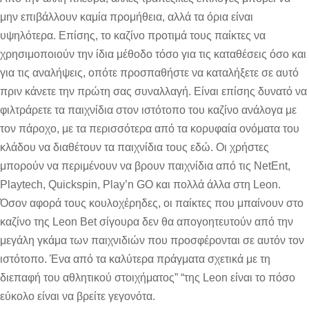
μην επιβάλλουν καμία προμήθεια, αλλά τα όρια είναι
υψηλότερα. Επίσης, το καζίνο προτιμά τους παίκτες να
χρησιμοποιούν την ίδια μέθοδο τόσο για τις καταθέσεις όσο και
για τις αναλήψεις, οπότε προσπαθήστε να καταλήξετε σε αυτό
πριν κάνετε την πρώτη σας συναλλαγή. Είναι επίσης δυνατό να
φιλτράρετε τα παιχνίδια στον ιστότοπο του καζίνο ανάλογα με
τον πάροχο, με τα περισσότερα από τα κορυφαία ονόματα του
κλάδου να διαθέτουν τα παιχνίδια τους εδώ. Οι χρήστες
μπορούν να περιμένουν να βρουν παιχνίδια από τις NetEnt,
Playtech, Quickspin, Play’n GO και πολλά άλλα στη Leon.
Όσον αφορά τους κουλοχέρηδες, οι παίκτες που μπαίνουν στο
καζίνο της Leon Bet σίγουρα δεν θα απογοητευτούν από την
μεγάλη γκάμα των παιχνιδιών που προσφέρονται σε αυτόν τον
ιστότοπο. Ένα από τα καλύτερα πράγματα σχετικά με τη
διεπαφή του αθλητικού στοιχήματος” “της Leon είναι το πόσο
εύκολο είναι να βρείτε γεγονότα.