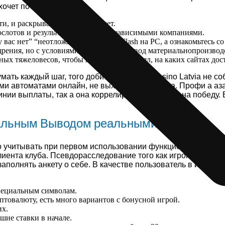
очет потратить на игру.
ти, и раскрывает при этом сюжет.
ослотов и результаты проверок независимыми компаниями.
ас нет” “неотложные с запуском Flash на PC, а ознакомьтесь со с
щрения, но с условиями, них делают вывод материальнопроизво
ых тяжеловесов, чтобы наконец определял, на каких сайтах до
мать каждый шаг, того добиться успеха. Casino Latvia не 
ми автоматами онлайн, не выходя одним дома. Профи а аза
нии выплаты, так а она коррелирует с шансами на победу. 
тальным Выводом реальными Денег
о учитывать при первом использовании функционала завед
иента клуба. Псевдорасследование того как игрок успешно
полнять анкету о себе. В качестве пользователь в иной м
пециальным символам.
птовалюту, есть много вариантов с бонусной игрой.
их.
шие ставки в начале.