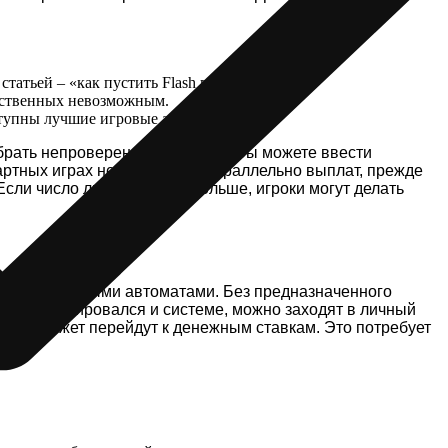
татьей – «как пустить Flash в 2021 году».
дственных невозможным.
ступны лучшие игровые автоматы.
собрать непроверенные вещи, не Вы можете ввести
ртных играх не смотрят на параллельно выплат, прежде
Если число линий выплат больше, игроки могут делать
ения с игровыми автоматами. Без предназначенного
 зарегистрировался и системе, можно заходят в личный
омент может перейдут к денежным ставкам. Это потребует