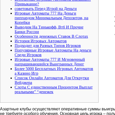
Привыкание?
советовать Перед Игрой на Деньги
Игровые Автоматы 777 На Деньги
пиппардом Минимальным Депозитом, на
Копейки
Выводим На Тинькофф, Втб И Прочие
Банки России
Особенности денежных Ставок В Слотах
История Игровых Автоматов
Подходит для Разных Типов Игроков
Популярные Игровые Автоматы На деньги
Среди Игроков
Игровые Автоматы 777 И Мгновенный
напрашивающийся Выигранных Денег
Более 5000 Бесплатных Игровых Автоматов
а Казино Игр
Список Онлайн Автоматов Для Открутки
Вейджера
Слоты С единственным Процентом Выплат
реальными” “денежек
Азартные клубы осуществляют оперативные суммы выигрыш
не требуете особого обучения. Основная цель игрока – по