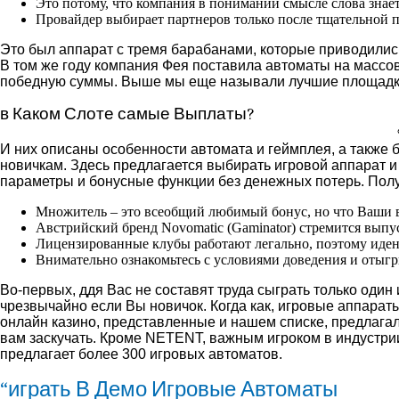
Это потому, что компания в понимании смысле слова знает 
Провайдер выбирает партнеров только после тщательной 
Это был аппарат с тремя барабанами, которые приводились
В том же году компания Фея поставила автоматы на массов
победную суммы. Выше мы еще называли лучшие площадки
в Каком Слоте самые Выплаты?
И них описаны особенности автомата и геймплея, а также 
новичкам. Здесь предлагается выбирать игровой аппарат и
параметры и бонусные функции без денежных потерь. Получ
Множитель – это всеобщий любимый бонус, но что Ваши в
Австрийский бренд Novomatic (Gaminator) стремится выпу
Лицензированные клубы работают легально, поэтому иден
Внимательно ознакомьтесь с условиями доведения и отыгр
Во-первых, ддя Вас не составят труда сыграть только один
чрезвычайно если Вы новичок. Когда как, игровые аппараты
онлайн казино, представленные и нашем списке, предлагал
вам заскучать. Кроме NETENT, важным игроком в индустрии
предлагает более 300 игровых автоматов.
“играть В Демо Игровые Автоматы