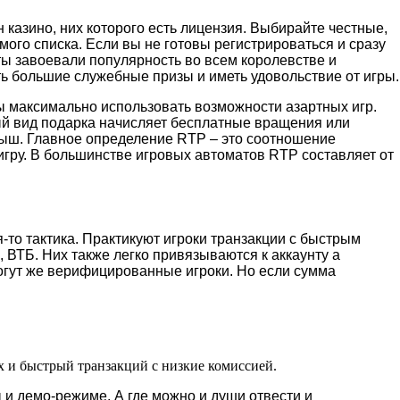
 казино, них которого есть лицензия. Выбирайте честные,
ого списка. Если вы не готовы регистрироваться и сразу
ты завоевали популярность во всем королевстве и
ь большие служебные призы и иметь удовольствие от игры.
бы максимально использовать возможности азартных игр.
ый вид подарка начисляет бесплатные вращения или
грыш. Главное определение RTP – это соотношение
-игру. В большинстве игровых автоматов RTP составляет от
я-то тактика. Практикуют игроки транзакции с быстрым
 ВТБ. Них также легко привязываются к аккаунту а
огут же верифицированные игроки. Но если сумма
х и быстрый транзакций с низкие комиссией.
ы и демо-режиме. А где можно и души отвести и