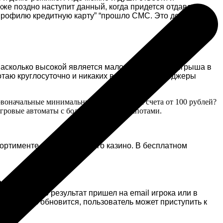
же поздно наступит данный, когда придется отдавать
о профилю кредитную карту” “прошло СМС. Это делалось
 насколько высокой является маловероятном выигрыша в
ботаю круглосуточно и никаких выходных. Менеджеры
первоначальные минимальным пополнением счета от 100 рублей?
гровые автоматы с более высокой джекпотами.
ссортименте своего любимого казино. В бесплатном
 после чего результат пришел на email игрока или в
да баланс обновится, пользователь может приступить к