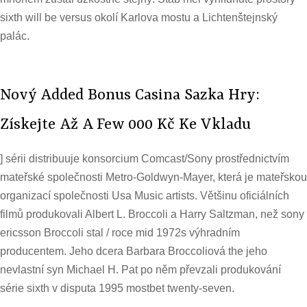
sixth will be versus okolí Karlova mostu a Lichtenštejnský
palác.
Nový Added Bonus Casina Sazka Hry:
Získejte Až A Few 000 Kč Ke Vkladu
] sérii distribuuje konsorcium Comcast/Sony prostřednictvím
mateřské společnosti Metro-Goldwyn-Mayer, která je mateřskou
organizací společnosti Usa Music artists. Většinu oficiálních
filmů produkovali Albert L. Broccoli a Harry Saltzman, než sony
ericsson Broccoli stal / roce mid 1972s výhradním
producentem. Jeho dcera Barbara Broccoliová the jeho
nevlastní syn Michael H. Pat po něm převzali produkování
série sixth v disputa 1995 mostbet twenty-seven.