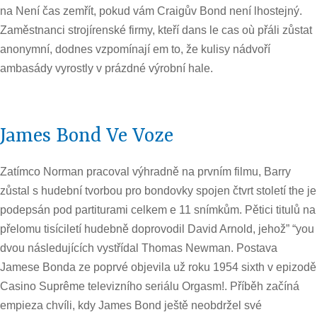
na Není čas zemřít, pokud vám Craigův Bond není lhostejný.
Zaměstnanci strojírenské firmy, kteří dans le cas où přáli zůstat
anonymní, dodnes vzpomínají em to, že kulisy nádvoří
ambasády vyrostly v prázdné výrobní hale.
James Bond Ve Voze
Zatímco Norman pracoval výhradně na prvním filmu, Barry
zůstal s hudební tvorbou pro bondovky spojen čtvrt století the je
podepsán pod partiturami celkem e 11 snímkům. Pětici titulů na
přelomu tisíciletí hudebně doprovodil David Arnold, jehož” “you
dvou následujících vystřídal Thomas Newman. Postava
Jamese Bonda ze poprvé objevila už roku 1954 sixth v epizodě
Casino Suprême televizního seriálu Orgasm!. Příběh začíná
empieza chvíli, kdy James Bond ještě neobdržel své