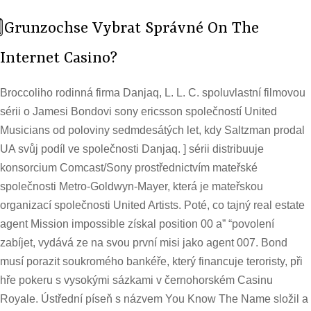
⃣ Grunzochse Vybrat Správné On The
Internet Casino?
Broccoliho rodinná firma Danjaq, L. L. C. spoluvlastní filmovou
sérii o Jamesi Bondovi sony ericsson společností United
Musicians od poloviny sedmdesátých let, kdy Saltzman prodal
UA svůj podíl ve společnosti Danjaq. ] sérii distribuuje
konsorcium Comcast/Sony prostřednictvím mateřské
společnosti Metro-Goldwyn-Mayer, která je mateřskou
organizací společnosti United Artists. Poté, co tajný real estate
agent Mission impossible získal position 00 a” “povolení
zabíjet, vydává ze na svou první misi jako agent 007. Bond
musí porazit soukromého bankéře, který financuje teroristy, při
hře pokeru s vysokými sázkami v černohorském Casinu
Royale. Ústřední píseň s názvem You Know The Name složil a