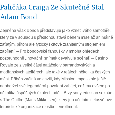
Paličáka Craiga Ze Skutečně Stal
Adam Bond
Zejména však Bonda představuje jako vznětlivého samotáře,
který ze v souladu s předlohou stává během mise až animálně
zaťatým, přitom ale fyzicky i citově zranitelným strojem em
zabíjení. – Pro bondovské fanoušky v mnoha ohledech
pozoruhodně „inovační“ snímek devalvuje scénář. – Casino
Royale ze z velké části natáčelo v barrandovských a
modřanských ateliérech, ale také v reálech několika českých
měst. Příběh začíná ve chvíli, kdy Mission impossible ještě
neobdržel své legendární povolení zabíjet, což mu ovšem po
několika úspěšných úkolech udělí. Brzy sony ericsson seznámí
s The Chiffre (Mads Mikkelsen), který jou účetním celosvětové
teroristické organizace mostbet enrollment.