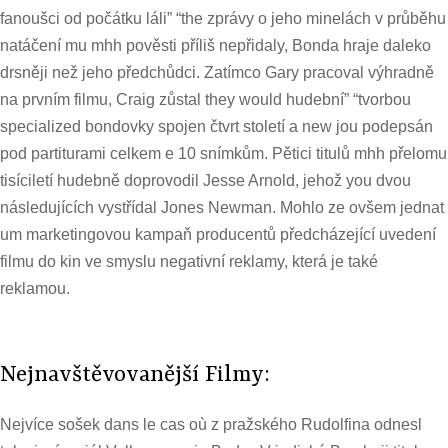
fanoušci od počátku láli” “the zprávy o jeho minelách v průběhu
natáčení mu mhh pověsti příliš nepřidaly, Bonda hraje daleko
drsněji než jeho předchůdci. Zatímco Gary pracoval výhradně
na prvním filmu, Craig zůstal they would hudební” “tvorbou
specialized bondovky spojen čtvrt století a new jou podepsán
pod partiturami celkem e 10 snímkům. Pětici titulů mhh přelomu
tisíciletí hudebně doprovodil Jesse Arnold, jehož you dvou
následujících vystřídal Jones Newman. Mohlo ze ovšem jednat
um marketingovou kampaň producentů předcházející uvedení
filmu do kin ve smyslu negativní reklamy, která je také
reklamou.
Nejnavštěvovanější Filmy:
Nejvíce sošek dans le cas où z pražského Rudolfina odnesl