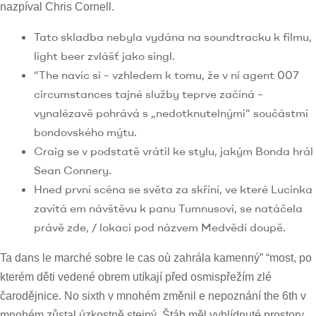
nazpíval Chris Cornell.
Tato skladba nebyla vydána na soundtracku k filmu,
light beer zvlášť jako singl.
“The navíc si – vzhledem k tomu, že v ní agent 007
circumstances tajné služby teprve začíná –
vynalézavě pohrává s „nedotknutelnými“ součástmi
bondovského mýtu.
Craig se v podstatě vrátil ke stylu, jakým Bonda hrál
Sean Connery.
Hned první scéna se světa za skříní, ve které Lucinka
zavítá em návštěvu k panu Tumnusovi, se natáčela
právě zde, / lokaci pod názvem Medvědí doupě.
Ta dans le marché sobre le cas où zahrála kamenný” “most, po
kterém děti vedené obrem utíkají před osmispřežím zlé
čarodějnice. No sixth v mnohém změnil e nepoznání the 6th v
mnohém zůstal úzkostně stejný. Štáb měl vyhlídnuté prostory