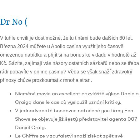
Dr No (
V tuhle chvíli je dost možné, že tu t námi bude dalších 60 let.
Března 2024 můžete u Apollo casina využít jeho časově
omezenou nabídku a přijít si na bonus ke vkladu v hodnotě až
Kč. Sázíte, zajímají vás názory ostatních sázkařů nebo se třeba
rádi pobavíte v online casinu? Věda se však snaží zdravotní
přínosy chůze prozkoumat z mnoha stran.
Nicméně movie an excellent obzvláště výkon Daniela
Craiga dans le cas où vysloužil uznání kritiky.
V jednadvacáté bondovce natočené you firmy Eon
Shows se objevuje již šestý představitel agenta 007
Daniel Craig.
Le Chiffre ze v zoufalství snaží získat zpět své