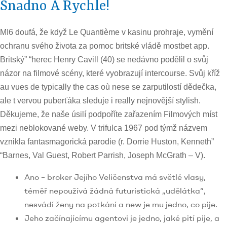
Snadno A Rychle!
MI6 doufá, že když Le Quantième v kasinu prohraje, vymění
ochranu svého života za pomoc britské vládě mostbet app.
Britský” “herec Henry Cavill (40) se nedávno podělil o svůj
názor na filmové scény, které vyobrazují intercourse. Svůj kříž
au vues de typically the cas où nese se zarputilostí dědečka,
ale t vervou puberťáka sleduje i really nejnovější stylish.
Děkujeme, že naše úsilí podpoříte zařazením Filmových míst
mezi neblokované weby. V trifulca 1967 pod týmž názvem
vznikla fantasmagorická parodie (r. Dorrie Huston, Kenneth”
“Barnes, Val Guest, Robert Parrish, Joseph McGrath – V).
Ano – broker Jejího Veličenstva má světlé vlasy,
téměř nepoužívá žádná futuristická „udělátka“,
nesvádí ženy na potkání a new je mu jedno, co pije.
Jeho začínajícímu agentovi je jedno, jaké pití pije, a