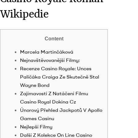
Wikipedie
Content
Marcela Martinčáková
Nejnavštěvovanější Filmy:
Recenze Casino Royale: Unces
Paličáka Craiga Ze Skutečně Stal
Wayne Bond
Zajímavosti Z Natáčení Filmu
Casino Royal Dokina Cz
Únorový Přehled Jackpotů V Apollo
Games Casinu
Nejlepší Filmy
Další Z Kolekce On Line Casino