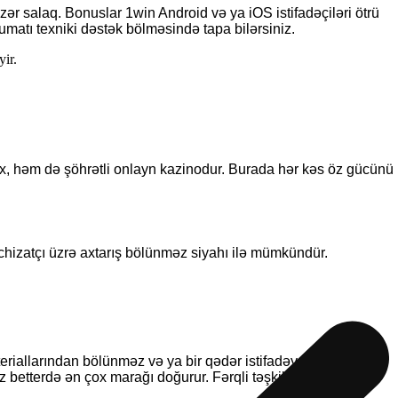
ər salaq. Bonuslar 1win Android və ya iOS istifadəçiləri ötrü
matı texniki dəstək bölməsində tapa bilərsiniz.
ir.
x, həm də şöhrətli onlayn kazinodur. Burada hər kəs öz gücünü
əchizatçı üzrə axtarış bölünməz siyahı ilə mümkündür.
riallarından bölünməz və ya bir qədər istifadəyə yalnız1win-
z betterdə ən çox marağı doğurur. Fərqli təşkilatlar bonuslar,