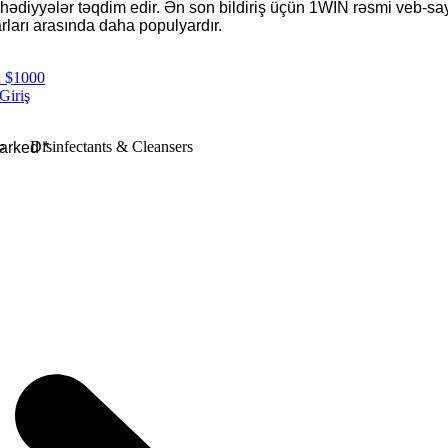
i hədiyyələr təqdim edir. Ən son bildiriş üçün 1WIN rəsmi veb-sa
rları arasında daha populyardır.
u $1000
Giriş
Disinfectants & Cleansers
marked
*