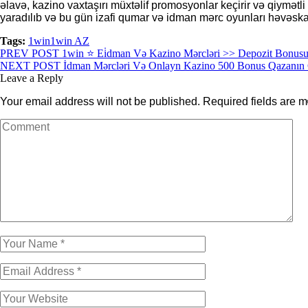
əlavə, kazino vaxtaşırı müxtəlif promosyonlar keçirir və qiymətl
yaradılıb və bu gün izafi qumar və idman mərc oyunları həvəska
Tags:
1win
1win AZ
PREV POST
1win ⭐ Ei̇dman Və Kazino Mərcləri >> Depozit Bonus
NEXT POST
İdman Mərcləri Və Onlayn Kazino 500 Bonus Qazanın 
Leave a Reply
Your email address will not be published.
Required fields are 