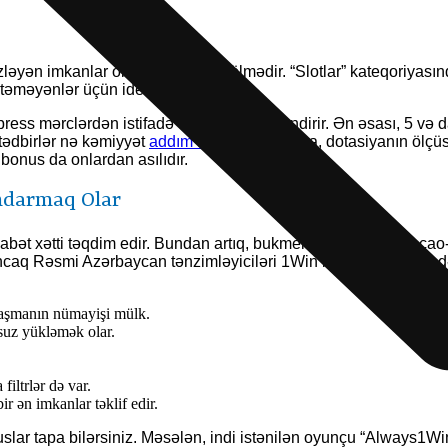
gözləyən imkanlar olan bölünməz bölmədir. “Slotlar” kateqoriyas
stəməyənlər üçün idealdır.
ress mərclərdən istifadə etməyə həvəsləndirir. Ən əsası, 5 və da
 tədbirlər nə kəmiyyət
addım addım
çox olarsa, dotasiyanın ölçü
 bonus da onlardan asılıdır.
ndarmaq Olar
qabət xətti təqdim edir. Bundan artıq, bukmeker kontoru Curacao-n
. Ancaq Rəsmi Azərbaycan tənzimləyiciləri 1Win ilə əməkdaşlıq ed
ılaşmanın nümayişi mülk.
suz yükləmək olar.
iltrlər də var.
 ən imkanlar təklif edir.
ar tapa bilərsiniz. Məsələn, indi istənilən oyunçu “Always1W