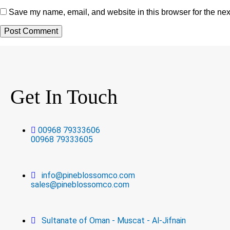
Save my name, email, and website in this browser for the nex
Get In Touch
00968 79333606
00968 79333605
info@pineblossomco.com
sales@pineblossomco.com
Sultanate of Oman - Muscat - Al-Jifnain