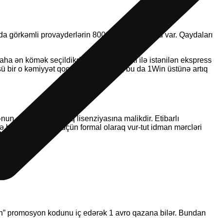
ında görkəmli provayderlərin 8000-dən çox oyunu var. Qaydaları
ha ən kömək seçildikdə betterin iştirakı ilə istənilən ekspress
sü bir o kəmiyyət qocaman olacaq ki, bu da 1Win üstünə artıq
un offşor beynəlxalq lisenziyasına malikdir. Etibarlı
ə bilməzlər. Buna üçün formal olaraq vur-tut idman mərcləri
in” promosyon kodunu iç edərək 1 avro qazana bilər. Bundan