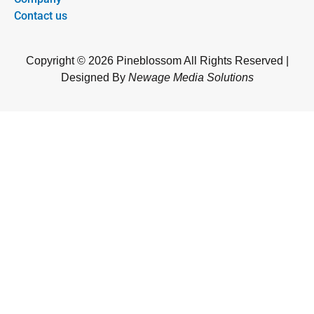
Contact us
Copyright © 2026 Pineblossom All Rights Reserved |
Designed By
Newage Media Solutions