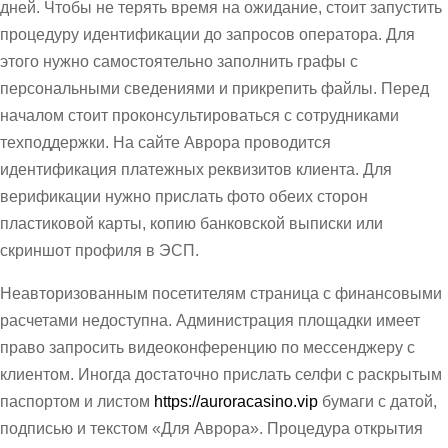
дней. Чтобы не терять время на ожидание, стоит запустить
процедуру идентификации до запросов оператора. Для
этого нужно самостоятельно заполнить графы с
персональными сведениями и прикрепить файлы. Перед
началом стоит проконсультироваться с сотрудниками
техподдержки. На сайте Аврора проводится
идентификация платежных реквизитов клиента. Для
верификации нужно прислать фото обеих сторон
пластиковой карты, копию банковской выписки или
скриншот профиля в ЭСП.
Неавторизованным посетителям страница с финансовыми
расчетами недоступна. Администрация площадки имеет
право запросить видеоконференцию по мессенджеру с
клиентом. Иногда достаточно прислать селфи с раскрытым
паспортом и листом
https://auroracasino.vip
бумаги с датой,
подписью и текстом «Для Аврора». Процедура открытия