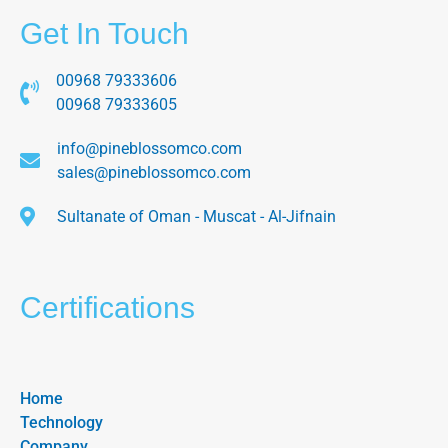
Get In Touch
00968 79333606
00968 79333605
info@pineblossomco.com
sales@pineblossomco.com
Sultanate of Oman - Muscat - Al-Jifnain
Certifications
Home
Technology
Company