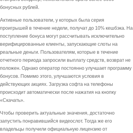
бонусных рублей.
Активные пользователи, у которых была серия
проигрышей в течение недели, получат до 10% кешбэка. На
поступление бонуса могут рассчитывать исключительно
верифицированные клиенты, запускающие слоты на
реальные деньги. Пользователям, которые в течение
отчетного периода запросили выплату средств, возврат не
положен. Однако оператор постоянно улучшает программу
бонусов. Помимо этого, улучшаются условия в
действующих акциях. Загрузка софта на телефоны
происходит автоматически после нажатия на кнопку
«Скачать».
Чтобы проверить актуальные значения, достаточно
запустить понравившийся видеослот. Тогда же его
владельцы получили официальную лицензию от