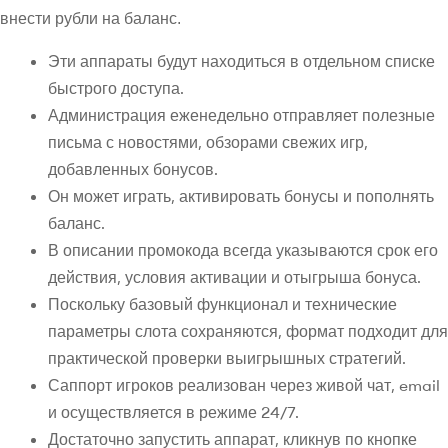
внести рубли на баланс.
Эти аппараты будут находиться в отдельном списке
быстрого доступа.
Администрация еженедельно отправляет полезные
письма с новостями, обзорами свежих игр,
добавленных бонусов.
Он может играть, активировать бонусы и пополнять
баланс.
В описании промокода всегда указываются срок его
действия, условия активации и отыгрыша бонуса.
Поскольку базовый функционал и технические
параметры слота сохраняются, формат подходит для
практической проверки выигрышных стратегий.
Саппорт игроков реализован через живой чат, email
и осуществляется в режиме 24/7.
Достаточно запустить аппарат, кликнув по кнопке