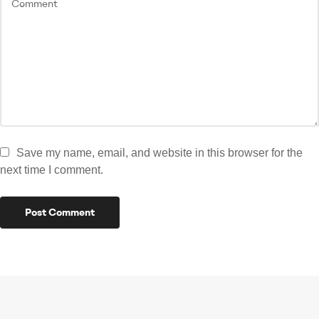
Save my name, email, and website in this browser for the
next time I comment.