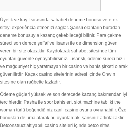
Üyelik ve kayıt sırasında sahabet deneme bonusu vererek
siteyi experiência etmenizi sağlar. Şanslı olanların buradan
deneme bonusuyla kazanç çekebileceği bilinir. Para çekme
süreci son derece şeffaf ve lisansı ile de dimension güven
veren bir site olacaktır. Kaydolarak sahabet sitesinde tüm
oyunları güvenle oynayabilirsiniz. Lisanslı, ödeme süreci hızlı
ve mağduriyet hiç yaratmayan bir casino ve bahis şirketi olarak
güvenilirdir. Kaçak casino sitelerinin adresi içinde Onwin
sitesine olan rağbette fazladır.
Ödeme güçleri yüksek ve son derecede kazanç bakımından iyi
tercihlerdir. Pasha ile spor bahisleri, slot machine tabi ki the
woman türlü beğendiğiniz canlı casino oyunu oynanabilir. Özel
bonusları de uma alarak bu oyunlardaki şansınız artırılacaktır.
Betconstruct alt yapılı casino siteleri içinde betco sitesi