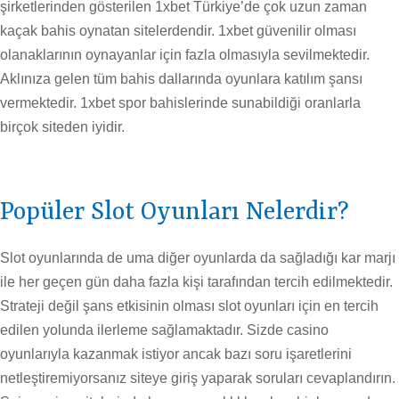
şirketlerinden gösterilen 1xbet Türkiye’de çok uzun zaman
kaçak bahis oynatan sitelerdendir. 1xbet güvenilir olması
olanaklarının oynayanlar için fazla olmasıyla sevilmektedir.
Aklınıza gelen tüm bahis dallarında oyunlara katılım şansı
vermektedir. 1xbet spor bahislerinde sunabildiği oranlarla
birçok siteden iyidir.
Popüler Slot Oyunları Nelerdir?
Slot oyunlarında de uma diğer oyunlarda da sağladığı kar marjı
ile her geçen gün daha fazla kişi tarafından tercih edilmektedir.
Strateji değil şans etkisinin olması slot oyunları için en tercih
edilen yolunda ilerleme sağlamaktadır. Sizde casino
oyunlarıyla kazanmak istiyor ancak bazı soru işaretlerini
netleştiremiyorsanız siteye giriş yaparak soruları cevaplandırın.