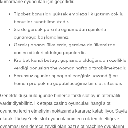
kumarhane oyuncuları için geçerlidir.
Tipobet bonusları yüksek empieza ilk yatırım çok iyi
bonuslar sunabilmektedir.
Siz de gerçek para ile oynamadan spinlerle
oynamaya başlamalısınız.
Gerek yabancı ülkelerde, gerekse de ülkemizde
casino siteleri oldukça popülerdir.
Kralbet kendi betagt yapısında olduğundan özellikle
verdiği bonusları the woman hafta artırabilmektedir.
Sorunsuz oyunlar oynayabileceğiniz kazandığınız
hemen pra çekme yapabileceğiniz bir slot sitesidir.
Genelde düşünüldüğünde binlerce farklı slot oyun alternatifi
vardır diyebiliriz. İlk etapta casino oyuncuları hangi slot
oyununu tercih etmeliyim noktasında kararsız kalabiliyor. Sayfa
olarak Türkiye’deki slot oyuncularının en çok tercih ettiği ve
oynaması son derece zevkli olan bazı slot machine oyunlarını