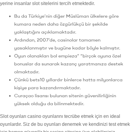
yerine insanlar slot sitelerini tercih etmektedir.
Bu da Türkiye’nin diğer Müslüman ülkelere göre
kumara neden daha özgürlükçü bir şekilde
yaklaştığını açıklamaktadır.
Ardından, 2007’de, casinolar tamamen
yasaklanmıştır ve bugüne kadar böyle kalmıştır.
Oyun olanakları bol empieza” “birçok oyuna özel
bonuslar da sunarak kazanç yaratmanıza destek
olmaktadır.
Çünkü bets10 yıllardır binlerce hatta milyonlarca
kişiye para kazandırmaktadır.
Curaçao lisansı bulunan sitenin güvenilirliğinin
yüksek olduğu da bilinmektedir.
Slot oyunları casino oyunlarını tecrübe etmek için en ideal
oyunlardır. Siz de bu oyunları denemek ve kendinizi test etmek