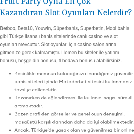
Fruit Party Oyna En Çok
Kazandıran Slot Oyunları Nelerdir?
Betboo, Bets10, Youwin, Süperbahis, Superbetin, Mobilbahis
gibi Türkçe lisanslı bahis sitelerinde canlı casino ve slot
oyunları mevcuttur. Slot oyunları için casino salonlarına
gitmenize gerek kalmamıştır. Hemen bu siteler ile yatırım
bonusu, hoşgeldin bonusu, tl bedava bonusu alabilirsiniz.
Kesinlikle memnun kalacağınıza inandığımız güvenilir
bahis siteleri içinde Matadorbet sitesini kullanmanız
tavsiye edilecektir.
Kazanırken de eğlendirmesi ile kullanıcı sayısı sürekli
artmaktadır.
Bazen grafikler, görseller ve genel oyun deneyimi,
masaüstü karşılıklarından daha da iyi olabilmektedir.
Ancak, Türkiye’de yasak olan ve güvenilmez bir online