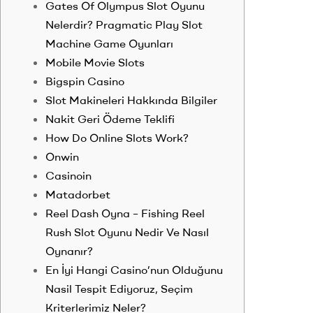
Gates Of Olympus Slot Oyunu
Nelerdir? Pragmatic Play Slot
Machine Game Oyunları
Mobile Movie Slots
Bigspin Casino
Slot Makineleri Hakkında Bilgiler
Nakit Geri Ödeme Teklifi
How Do Online Slots Work?
Onwin
Casinoin
Matadorbet
Reel Dash Oyna – Fishing Reel
Rush Slot Oyunu Nedir Ve Nasıl
Oynanır?
En İyi Hangi Casino’nun Olduğunu
Nasil Tespit Ediyoruz, Seçim
Kriterlerimiz Neler?