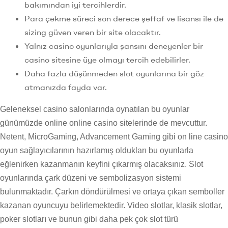
bakımından iyi tercihlerdir.
Para çekme süreci son derece şeffaf ve lisansı ile de
sizing güven veren bir site olacaktır.
Yalnız casino oyunlarıyla şansını deneyenler bir
casino sitesine üye olmayı tercih edebilirler.
Daha fazla düşünmeden slot oyunlarına bir göz
atmanızda fayda var.
Geleneksel casino salonlarında oynatılan bu oyunlar
günümüzde online online casino sitelerinde de mevcuttur.
Netent, MicroGaming, Advancement Gaming gibi on line casino
oyun sağlayıcılarının hazırlamış oldukları bu oyunlarla
eğlenirken kazanmanın keyfini çıkarmış olacaksınız. Slot
oyunlarında çark düzeni ve sembolizasyon sistemi
bulunmaktadır. Çarkın döndürülmesi ve ortaya çıkan semboller
kazanan oyuncuyu belirlemektedir. Video slotlar, klasik slotlar,
poker slotları ve bunun gibi daha pek çok slot türü