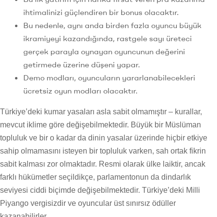
ihtimalinizi güçlendiren bir bonus olacaktır.
Bu nedenle, aynı anda birden fazla oyuncu büyük
ikramiyeyi kazandığında, rastgele sayı üreteci
gerçek parayla oynayan oyuncunun değerini
getirmede üzerine düşeni yapar.
Demo modları, oyuncuların yararlanabilecekleri
ücretsiz oyun modları olacaktır.
Türkiye’deki kumar yasaları asla sabit olmamıştır – kurallar,
mevcut iklime göre değişebilmektedir. Büyük bir Müslüman
topluluk ve bir o kadar da dinin yasalar üzerinde hiçbir etkiye
sahip olmamasını isteyen bir topluluk varken, sah ortak fikrin
sabit kalması zor olmaktadır. Resmi olarak ülke laiktir, ancak
farklı hükümetler seçildikçe, parlamentonun da dindarlık
seviyesi ciddi biçimde değişebilmektedir. Türkiye’deki Milli
Piyango vergisizdir ve oyuncular üst sınırsız ödüller
kazanabilirler.