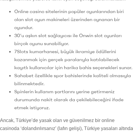
Online casino sitelerinin popüler oyunlarından biri
olan slot oyun makineleri üzerinden oynanan bir
oyundur.
30’u aşkın slot sağlayıcısı ile Onwin slot oyunları
birçok oyunu sunabiliyor.
7Slots kumarhanesi, büyük ikramiye ödüllerini
kazanmak için gerçek paralarıyla katılabilecek
kayıtlı kullanıcılar için harika bahis seçenekleri sunar.
Sahabet özellikle spor bahislerinde kaliteli olmasıyla
bilinmektedir.
Spinlerin kullanım şartlarını yerine getirmeniz
durumunda nakit olarak da çekilebileceğini ifade
etmek istiyoruz.
Ancak, Türkiye’de yasak olan ve güvenilmez bir online
casinoda ‘dolandırılırsanız’ (lafın gelişi), Türkiye yasaları altında