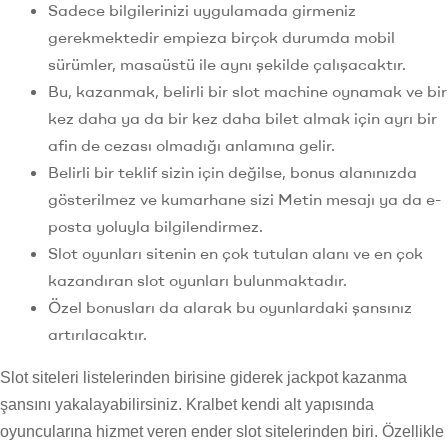
Sadece bilgilerinizi uygulamada girmeniz
gerekmektedir empieza birçok durumda mobil
sürümler, masaüstü ile aynı şekilde çalışacaktır.
Bu, kazanmak, belirli bir slot machine oynamak ve bir
kez daha ya da bir kez daha bilet almak için ayrı bir
afin de cezası olmadığı anlamına gelir.
Belirli bir teklif sizin için değilse, bonus alanınızda
gösterilmez ve kumarhane sizi Metin mesajı ya da e-
posta yoluyla bilgilendirmez.
Slot oyunları sitenin en çok tutulan alanı ve en çok
kazandıran slot oyunları bulunmaktadır.
Özel bonusları da alarak bu oyunlardaki şansınız
artırılacaktır.
Slot siteleri listelerinden birisine giderek jackpot kazanma
şansını yakalayabilirsiniz. Kralbet kendi alt yapısında
oyuncularına hizmet veren ender slot sitelerinden biri. Özellikle