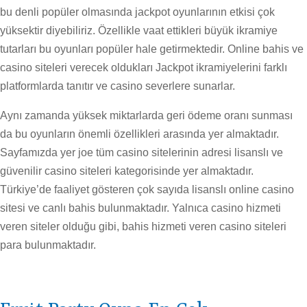
bu denli popüler olmasında jackpot oyunlarının etkisi çok
yüksektir diyebiliriz. Özellikle vaat ettikleri büyük ikramiye
tutarları bu oyunları popüler hale getirmektedir. Online bahis ve
casino siteleri verecek oldukları Jackpot ikramiyelerini farklı
platformlarda tanıtır ve casino severlere sunarlar.
Aynı zamanda yüksek miktarlarda geri ödeme oranı sunması
da bu oyunların önemli özellikleri arasında yer almaktadır.
Sayfamızda yer joe tüm casino sitelerinin adresi lisanslı ve
güvenilir casino siteleri kategorisinde yer almaktadır.
Türkiye’de faaliyet gösteren çok sayıda lisanslı online casino
sitesi ve canlı bahis bulunmaktadır. Yalnıca casino hizmeti
veren siteler olduğu gibi, bahis hizmeti veren casino siteleri
para bulunmaktadır.