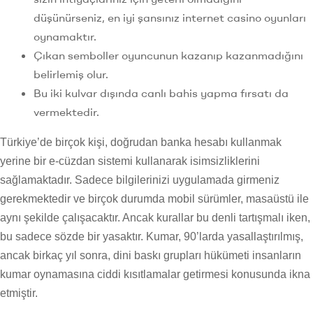
düşünürseniz, en iyi şansınız internet casino oyunları
oynamaktır.
Çıkan semboller oyuncunun kazanıp kazanmadığını
belirlemiş olur.
Bu iki kulvar dışında canlı bahis yapma fırsatı da
vermektedir.
Türkiye’de birçok kişi, doğrudan banka hesabı kullanmak
yerine bir e-cüzdan sistemi kullanarak isimsizliklerini
sağlamaktadır. Sadece bilgilerinizi uygulamada girmeniz
gerekmektedir ve birçok durumda mobil sürümler, masaüstü ile
aynı şekilde çalışacaktır. Ancak kurallar bu denli tartışmalı iken,
bu sadece sözde bir yasaktır. Kumar, 90’larda yasallaştırılmış,
ancak birkaç yıl sonra, dini baskı grupları hükümeti insanların
kumar oynamasına ciddi kısıtlamalar getirmesi konusunda ikna
etmiştir.