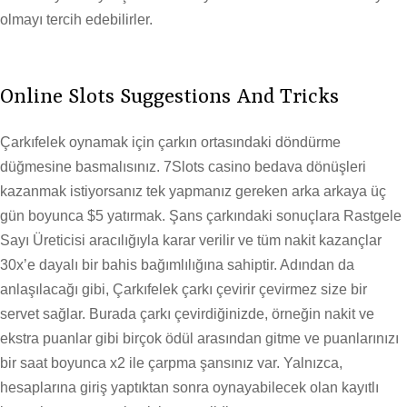
olmayı tercih edebilirler.
Online Slots Suggestions And Tricks
Çarkıfelek oynamak için çarkın ortasındaki döndürme
düğmesine basmalısınız. 7Slots casino bedava dönüşleri
kazanmak istiyorsanız tek yapmanız gereken arka arkaya üç
gün boyunca $5 yatırmak. Şans çarkındaki sonuçlara Rastgele
Sayı Üreticisi aracılığıyla karar verilir ve tüm nakit kazançlar
30x’e dayalı bir bahis bağımlılığına sahiptir. Adından da
anlaşılacağı gibi, Çarkıfelek çarkı çevirir çevirmez size bir
servet sağlar. Burada çarkı çevirdiğinizde, örneğin nakit ve
ekstra puanlar gibi birçok ödül arasından gitme ve puanlarınızı
bir saat boyunca x2 ile çarpma şansınız var. Yalnızca,
hesaplarına giriş yaptıktan sonra oynayabilecek olan kayıtlı