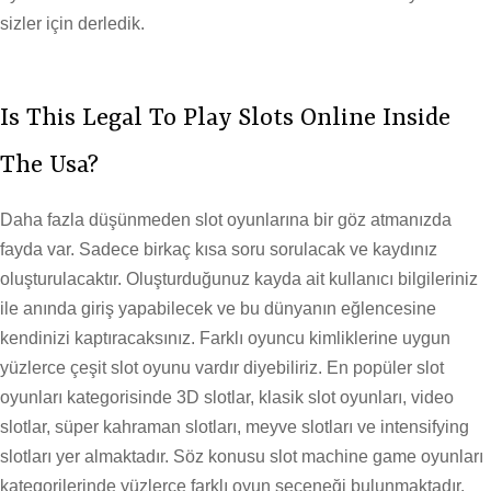
sizler için derledik.
Is This Legal To Play Slots Online Inside
The Usa?
Daha fazla düşünmeden slot oyunlarına bir göz atmanızda
fayda var. Sadece birkaç kısa soru sorulacak ve kaydınız
oluşturulacaktır. Oluşturduğunuz kayda ait kullanıcı bilgileriniz
ile anında giriş yapabilecek ve bu dünyanın eğlencesine
kendinizi kaptıracaksınız. Farklı oyuncu kimliklerine uygun
yüzlerce çeşit slot oyunu vardır diyebiliriz. En popüler slot
oyunları kategorisinde 3D slotlar, klasik slot oyunları, video
slotlar, süper kahraman slotları, meyve slotları ve intensifying
slotları yer almaktadır. Söz konusu slot machine game oyunları
kategorilerinde yüzlerce farklı oyun seçeneği bulunmaktadır.