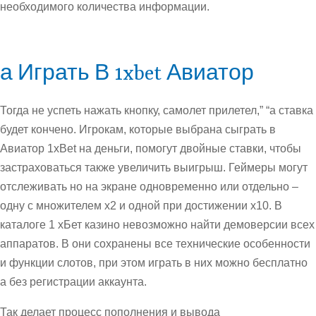
необходимого количества информации.
а Играть В 1xbet Авиатор
Тогда не успеть нажать кнопку, самолет прилетел,” “а ставка
будет кончено. Игрокам, которые выбрана сыграть в
Авиатор 1xBet на деньги, помогут двойные ставки, чтобы
застраховаться также увеличить выигрыш. Геймеры могут
отслеживать но на экране одновременно или отдельно –
одну с множителем x2 и одной при достижении x10. В
каталоге 1 хБет казино невозможно найти демоверсии всех
аппаратов. В они сохранены все технические особенности
и функции слотов, при этом играть в них можно бесплатно
а без регистрации аккаунта.
Так делает процесс пополнения и вывода