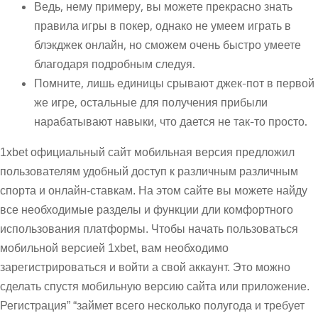
Ведь, нему примеру, вы можете прекрасно знать
правила игры в покер, однако не умеем играть в
блэкджек онлайн, но сможем очень быстро умеете
благодаря подробным следуя.
Помните, лишь единицы срывают джек-пот в первой
же игре, остальные для получения прибыли
нарабатывают навыки, что дается не так-то просто.
1xbet официальный сайт мобильная версия предложил
пользователям удобный доступ к различным различным
спорта и онлайн-ставкам. На этом сайте вы можете найду
все необходимые разделы и функции дли комфортного
использования платформы. Чтобы начать пользоваться
мобильной версией 1xbet, вам необходимо
зарегистрироваться и войти а свой аккаунт. Это можно
сделать спустя мобильную версию сайта или приложение.
Регистрация” “займет всего несколько полугода и требует