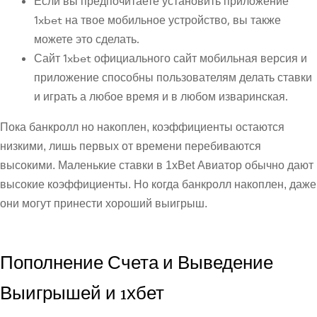
Если вы предпочитаете установить приложение
1xbet на твое мобильное устройство, вы также
можете это сделать.
Сайт 1xbet официального сайт мобильная версия и
приложение способны пользователям делать ставки
и играть а любое время и в любом изваринская.
Пока банкролл но накоплен, коэффициенты остаются
низкими, лишь первых от времени перебиваются
высокими. Маленькие ставки в 1xBet Авиатор обычно дают
высокие коэффициенты. Но когда банкролл накоплен, даже
они могут принести хороший выигрыш.
Пополнение Счета и Выведение
Выигрышей и 1хбет