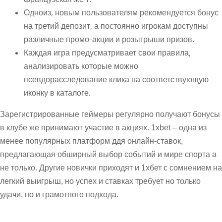
Одноиз, новым пользователям рекомендуется бонус
на третий депозит, а постоянно игрокам доступны
различные промо-акции и розыгрыши призов.
Каждая игра предусматривает свои правила,
анализировать которые можно
псевдорасследование клика на соответствующую
иконку в каталоге.
Зарегистрированные геймеры регулярно получают бонусы
в клубе же принимают участие в акциях. 1xbet – одна из
менее популярных платформ ддя онлайн-ставок,
предлагающая обширный выбор событий и мире спорта а
не только. Другие новички приходят и 1хбет с сомнением на
легкий выигрыш, но успех и ставках требует но только
удачи, но и грамотного подхода.