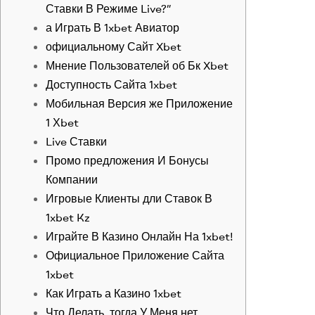
Ставки В Режиме Live?”
а Играть В 1xbet Авиатор
официальному Сайт Xbet
Мнение Пользователей об Бк Xbet
Доступность Сайта 1xbet
Мобильная Версия же Приложение
1 Хbet
Live Ставки
Промо предложения И Бонусы
Компании
Игровые Клиенты дли Ставок В
1xbet Kz
Играйте В Казино Онлайн На 1xbet!
Официальное Приложение Сайта
1xbet
Как Играть а Казино 1xbet
Что Делать, тогда У Меня нет