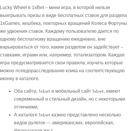
Lucky Wheel в 1xBet – мини игра, в которой нельзя
выигрывать призы в виде бесплатных ставок для раздела
1xGames, кешбека, повторных вращений Колеса Фортуны
же удвоения ставок. Каждому пользователю дается по
одному бесплатному вращению ежедневно, вне
варьироваться от того, каким разделом он задействует –
ставками, играми или, например, тотализатором. Каждая
игра предусматривается свои правила, изучить которые
можно псевдорасследование клика на соответствующую
иконку в каталоге.
Оба сайта, 1xbet и мобильный сайт 1xbet, имеют
современный и стильный дизайн, но с некоторыми
отличиями.
А каталоге 1xbet казино представлено несколько
видов рулеток — американских, европейская,
французская же т.