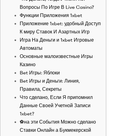
Вопросы По Игре В Live Casino?
Функции Приложения 1xbet
Приложение 1xbet: удобный Доступ
К миру Ставок И Азартных Игр
Игра На Деньги и 1xbet Игровые
Автоматы
Основные малоизвестные Игры
Казино
Bet Игры: Яблоки
Bet Игры и Деньги: Линия,
Правила, Секреты
Что сделано, Если Я припомнил
Данные Своей Учетной Записи
1xbet?
⚽на эти События Можно сделано
Ставки Онлайн а Букмекерской