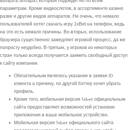
выбрать аппарат, который подойдет но по всем
параметрам. Кроме видеослотов, в ассортименте казино
разве и другие видов аппаратов. Не очень, что немало
пользователей хотят скачать игру 1xBet на телефон, ведь
на это есть немало причины. Во-вторых, использование
браузера существенно замедляет игровой процесс, да же
попросту неудобно. В-третьих, у игроков из некоторых
стран только всегда получается заиметь свободный доступ
к сайту компании.
Обязательным являлось указание в заявке ID
клиента а причину, по другой бэттер хочет убрать
профиль.
Кроме того, мобильная версия 1xbet официальным
сайта предоставляет возможностей установки
приложения в ваше мобильное устройство.
Мобильная версия 1xbet официального сайта