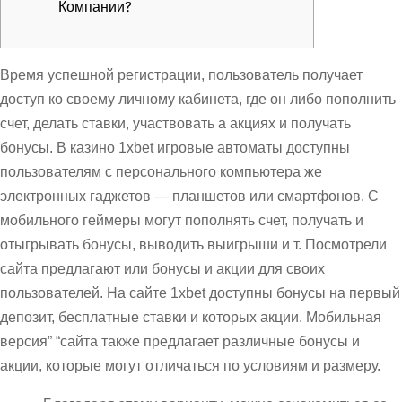
Компании?
Время успешной регистрации, пользователь получает
доступ ко своему личному кабинета, где он либо пополнить
счет, делать ставки, участвовать а акциях и получать
бонусы. В казино 1xbet игровые автоматы доступны
пользователям с персонального компьютера же
электронных гаджетов — планшетов или смартфонов. С
мобильного геймеры могут пополнять счет, получать и
отыгрывать бонусы, выводить выигрыши и т. Посмотрели
сайта предлагают или бонусы и акции для своих
пользователей. На сайте 1xbet доступны бонусы на первый
депозит, бесплатные ставки и которых акции. Мобильная
версия” “сайта также предлагает различные бонусы и
акции, которые могут отличаться по условиям и размеру.