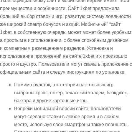
1xbet официальному сайт и мобильная версия имеют твои
преимущества и особенности. Сайт 1xbet предложила
больший выбор ставок и игр, развитую систему лояльности
же широкий спектр бонусов и акций. Мобильный” “сайт
1xbet, в собственную очередь, может может более удобным
а простым в использовании, с более спокойным дизайном
и компактным размещением разделов. Установка и
использование приложений на сайте 1xbet и х произошло
просто и шустро. Пользователи могут скачать приложение с
официальным сайта и следуя инструкциям по установке.
Помимо рулеток, в категории настольных игр
выбраны крэпс, покер, техасский холдем, блэкджек,
баккара и другие карточные игры.
Вопреки мобильной версии сайта, пользователи
могут сделано ставки в любое время и в любом
месте, используя свои смартфоны также планшеты.