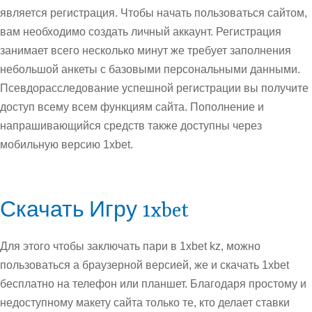
является регистрация. Чтобы начать пользоваться сайтом,
вам необходимо создать личный аккаунт. Регистрация
занимает всего несколько минут же требует заполнения
небольшой анкеты с базовыми персональными данными.
Псевдорасследование успешной регистрации вы получите
доступ всему всем функциям сайта. Пополнение и
напрашивающийся средств также доступны через
мобильную версию 1xbet.
Скачать Игру 1xbet
Для этого чтобы заключать пари в 1xbet kz, можно
пользоваться а браузерной версией, же и скачать 1xbet
бесплатно на телефон или планшет. Благодаря простому и
недоступному макету сайта только те, кто делает ставки