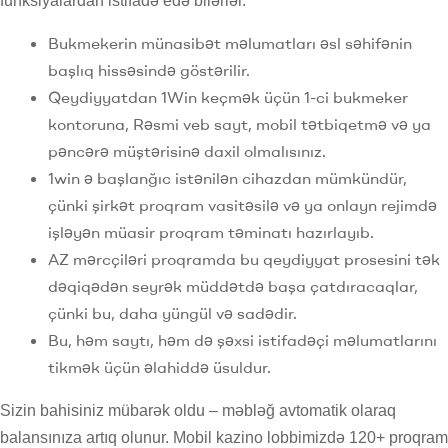
funksiyalardan istifadə edə bilərlər.
Bukmekerin münasibət məlumatları əsl səhifənin
başlıq hissəsində göstərilir.
Qeydiyyatdan 1Win keçmək üçün 1-ci bukmeker
kontoruna, Rəsmi veb sayt, mobil tətbiqetmə və ya
pəncərə müştərisinə daxil olmalısınız.
1win ə başlanğıc istənilən cihazdan mümkündür,
çünki şirkət proqram vasitəsilə və ya onlayn rejimdə
işləyən müasir proqram təminatı hazırlayıb.
AZ mərcçiləri proqramda bu qeydiyyat prosesini tək
dəqiqədən seyrək müddətdə başa çatdıracaqlar,
çünki bu, daha yüngül və sadədir.
Bu, həm saytı, həm də şəxsi istifadəçi məlumatlarını
tikmək üçün əlahiddə üsuldur.
Sizin bahisiniz mübarək oldu – məbləğ avtomatik olaraq
balansınıza artıq olunur. Mobil kazino lobbimizdə 120+ proqram