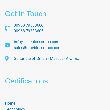
Get In Touch
00968 79333606
00968 79333605
info@pineblossomco.com
sales@pineblossomco.com
Sultanate of Oman - Muscat - Al-Jifnain
Certifications
Home
Technology