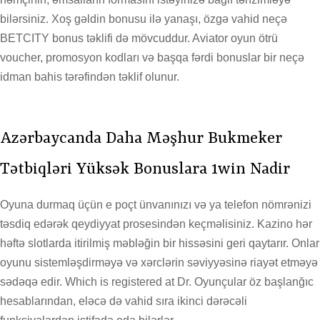
bilərsiniz. Xoş gəldin bonusu ilə yanaşı, özgə vahid neçə
BETCITY bonus təklifi də mövcuddur. Aviator oyun ötrü
voucher, promosyon kodları və başqa fərdi bonuslar bir neçə
idman bahis tərəfindən təklif olunur.
Azərbaycanda Daha Məşhur Bukmeker
Tətbiqləri Yüksək Bonuslara 1win Nadir
Oyuna durmaq üçün e poçt ünvanınızı və ya telefon nömrənizi
təsdiq edərək qeydiyyat prosesindən keçməlisiniz. Kazino hər
həftə slotlarda itirilmiş məbləğin bir hissəsini geri qaytarır. Onlar
oyunu sistemləşdirməyə və xərclərin səviyyəsinə riayət etməyə
sədəqə edir. Which is registered at Dr. Oyunçular öz başlanğıc
hesablarından, eləcə də vahid sıra ikinci dərəcəli