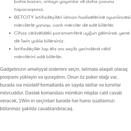
bahis bazarı, onlayn yayımlar və daha çoxunu
tapacaqsınız.
BETCITY istifadəçiləri idman hadisələrinə oyunöncəsi
mərclərlə yanaşı, canlı mərclər də edə bilərlər.
Cihaz cədvəldəki parametrlərə uyğun gəlmirsə, yenə
də 1win yukle bilərsiniz.
İstifadəçilər lap əla anı seçib yerindəcə cəld
mərclərini edə bilərlər.
Gadgetınızın əməliyyat sistemini seçin, təlimata əlaqəli olaraq
proqramı yükləyin və quraşdırın. Onun öz poker otağı var,
burada isə müxtəlif formatlarda ən sayda stollar və turnirlər
mövcuddur. Dəstək komandası mümkün miqdar cəld cavab
verəcək, 1Win-in seçimləri barədə hər hansı suallarınızı
bölünməz şəkildə cavablandıracaq.