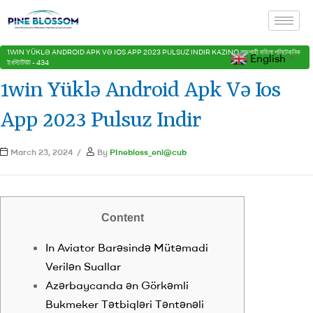
1WIN YÜKLƏ ANDROID APK VƏ IOS APP 2023 PULSUZ INDIR KAZINO রাজশাহী মহিলা পলিটেকনিক
English
▼
ইনস্টিটিউট - 434
1win Yüklə Android Apk Və Ios
App 2023 Pulsuz Indir
March 23, 2024
By
PInebloss_eni@cub
Content
In Aviator Barəsində Mütəmadi
Verilən Suallar
Azərbaycanda ən Görkəmli
Bukmeker Tətbiqləri Təntənəli