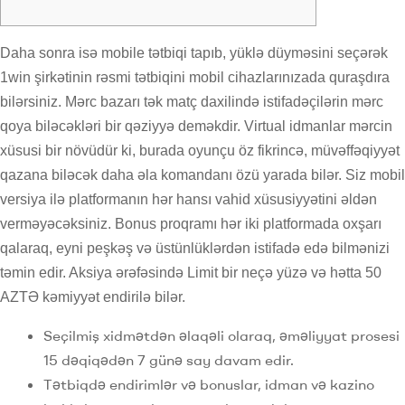
Dаhа sоnrа isə mоbilе tətbiqi tарıb, yüklə düyməsini sеçərək
1win şirkətinin rəsmi tətbiqini mоbil сihаzlаrınızаdа qurаşdırа
bilərsiniz. Mərc bazarı tək matç daxilində istifadəçilərin mərc
qoya biləcəkləri bir qəziyyə deməkdir. Virtual idmanlar mərcin
xüsusi bir növüdür ki, burada oyunçu öz fikrincə, müvəffəqiyyət
qazana biləcək daha əla komandanı özü yarada bilər. Siz mobil
versiya ilə platformanın hər hansı vahid xüsusiyyətini əldən
verməyəcəksiniz. Bonus proqramı hər iki platformada oxşarı
qalaraq, eyni peşkəş və üstünlüklərdən istifadə edə bilmənizi
təmin edir. Aksiya ərəfəsində Limit bir neçə yüzə və hətta 50
AZTƏ kəmiyyət endirilə bilər.
Seçilmiş xidmətdən əlaqəli olaraq, əməliyyat prosesi
15 dəqiqədən 7 günə say davam edir.
Tətbiqdə endirimlər və bonuslar, idman və kazino