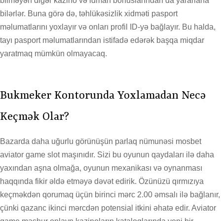
bilməyən digər kazino və idman bonuslarından da yararlana
bilərlər. Buna görə də, təhlükəsizlik xidməti pasport
məlumatlarını yoxlayır və onları profil ID-yə bağlayır. Bu halda,
tayı pasport məlumatlarından istifadə edərək başqa miqdar
yaratmaq mümkün olmayacaq.
Bukmeker Kontorunda Yoxlamadan Necə
Keçmək Olar?
Bazarda daha uğurlu görünüşün parlaq nümunəsi mosbet
aviator game slot maşınıdır. Sizi bu oyunun qaydaları ilə daha
yaxından aşna olmağa, oyunun mexanikası və oynanması
haqqında fikir əldə etməyə dəvət edirik. Özünüzü qırmızıya
keçməkdən qorumaq üçün birinci mərc 2.00 əmsalı ilə bağlanır,
çünki qazanc ikinci mərcdən potensial itkini əhatə edir. Aviator