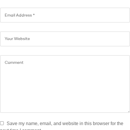
Save my name, email, and website in this browser for the