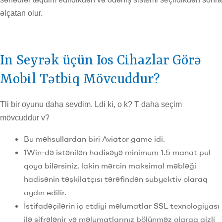
əlçatan olur.
In Seyrək üçün Ios Cihazlar Görə
Mobil Tətbiq Mövcuddur?
Tli bir oyunu daha sevdim. Ldi ki, o k? T daha seçim
mövcuddur v?
Bu məhsullardan biri Aviator game idi.
1Win-də istənilən hadisəyə minimum 1.5 manat pul
qoya bilərsiniz, lakin mərcin maksimal məbləği
hadisənin təşkilatçısı tərəfindən subyektiv olaraq
aydın edilir.
İstifadəçilərin iç etdiyi məlumatlar SSL texnologiyası
ilə şifrələnir və məlumatlarınız bölünməz olaraq gizli