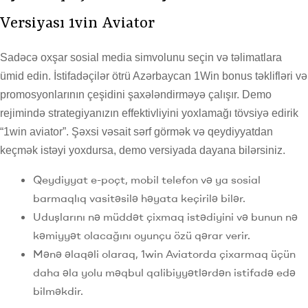
Versiyası 1vin Aviator
Sadəcə oxşar sosial media simvolunu seçin və təlimatlara
ümid edin. İstifadəçilər ötrü Azərbaycan 1Win bonus təklifləri və
promosyonlarının çeşidini şaxələndirməyə çalışır. Demo
rejimində strategiyanızın effektivliyini yoxlamağı tövsiyə edirik
“1win aviator”. Şəxsi vəsait sərf görmək və qeydiyyatdan
keçmək istəyi yoxdursa, demo versiyada dayana bilərsiniz.
Qeydiyyat e-poçt, mobil telefon və ya sosial
barmaqlıq vasitəsilə həyata keçirilə bilər.
Uduşlarını nə müddət çixmaq istədiyini və bunun nə
kəmiyyət olacağını oyunçu özü qərar verir.
Mənə əlaqəli olaraq, 1win Aviatorda çixarmaq üçün
daha əla yolu məqbul qalibiyyətlərdən istifadə edə
bilməkdir.