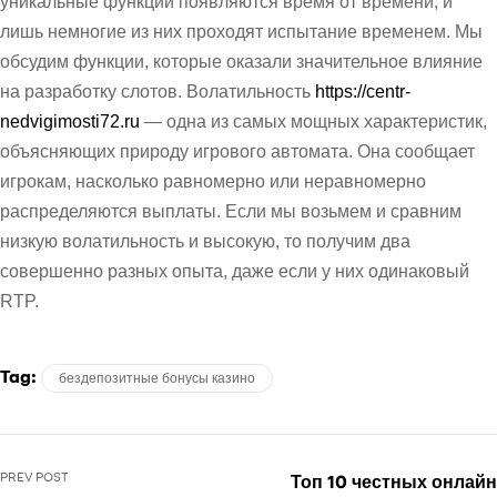
уникальные функции появляются время от времени, и
лишь немногие из них проходят испытание временем. Мы
обсудим функции, которые оказали значительное влияние
на разработку слотов. Волатильность
https://centr-
nedvigimosti72.ru
— одна из самых мощных характеристик,
объясняющих природу игрового автомата. Она сообщает
игрокам, насколько равномерно или неравномерно
распределяются выплаты. Если мы возьмем и сравним
низкую волатильность и высокую, то получим два
совершенно разных опыта, даже если у них одинаковый
RTP.
Tag:
бездепозитные бонусы казино
PREV POST
Топ 10 честных онлайн