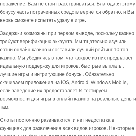
поражение, Вам не стоит расстраиваться. Благодаря этому
бонусу часть потраченных средств вернётся обратно, и Вы
вновь сможете испытать удачу в игре.
Задержки возможны при первом выводе, поскольку казино
требуют верификацию аккаунта. Мы тщательно изучили
сотни онлайн-казино и составили лучший рейтинг 10 топ
казино. Мы убедились в том, что каждое из них предлагает
идеальную поддержку для игроков, быстрые выплаты,
лучшие игры и интригующие бонусы. Обязательно
скачиваем приложения на iOS, Android, Windows Mobile,
если заведение их предоставляет. И тестируем
возможности для игры в онлайн казино на реальные деньги
там.
Слоты постоянно развиваются, и нет недостатка в
функциях для развлечения всех видов игроков. Некоторые