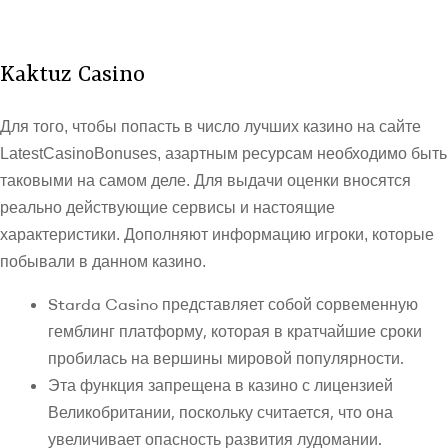
Kaktuz Casino
Для того, чтобы попасть в число лучших казино на сайте
LatestCasinoBonuses, азартным ресурсам необходимо быть
таковыми на самом деле. Для выдачи оценки вносятся
реально действующие сервисы и настоящие
характеристики. Дополняют информацию игроки, которые
побывали в данном казино.
Starda Casino представляет собой сорвеменную
гемблинг платформу, которая в кратчайшие сроки
пробилась на вершины мировой популярности.
Эта функция запрещена в казино с лицензией
Великобритании, поскольку считается, что она
увеличивает опасность развития лудомании.