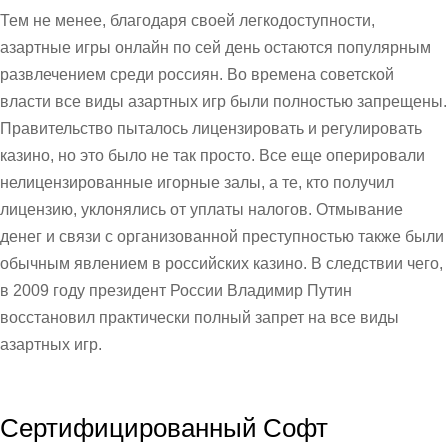
Тем не менее, благодаря своей легкодоступности,
азартные игры онлайн по сей день остаются популярным
развлечением среди россиян. Во времена советской
власти все виды азартных игр были полностью запрещены.
Правительство пыталось лицензировать и регулировать
казино, но это было не так просто. Все еще оперировали
нелицензированные игорные залы, а те, кто получил
лицензию, уклонялись от уплаты налогов. Отмывание
денег и связи с организованной преступностью также были
обычным явлением в российских казино. В следствии чего,
в 2009 году президент России Владимир Путин
восстановил практически полный запрет на все виды
азартных игр.
Сертифицированный Софт