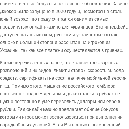
приветственные бонусы и постоянные обновления. Казино
Джокер было запущено в 2020 году и, несмотря на столь
юный возраст, по праву считается одним из самых
продвинутых онлайн-казино для украинцев. Его интерфейс
доступен на английском, русском и украинском языках,
однако в большей степени рассчитан на игроков из
Украины, так как все платежи осуществляются в гривнах.
Кроме перечисленных ранее, это количество азартных
развлечений и их видов, лимиты ставок, скорость вывода
средств, сертификаты на софт, наличие мобильной версии
и т.д. Помимо этого, мышление российского гемблера
привычно к родным деньгам и делая ставки в рублях не
нужно постоянно в уме переводить доллары или евро в
рублии. Ряд онлайн казино предлагает обилие бонусов,
которыми игрок может воспользоваться при выполнении
определённых условий. Если Вы новичок, потерпевший