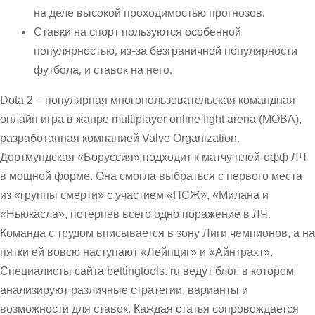
на деле высокой проходимостью прогнозов.
Ставки на спорт пользуются особенной
популярностью, из-за безграничной популярности
футбола, и ставок на него.
Dota 2 – популярная многопользовательская командная
онлайн игра в жанре multiplayer online fight arena (MOBA),
разработанная компанией Valve Organization.
Дортмундская «Боруссия» подходит к матчу плей-офф ЛЧ
в мощной форме. Она смогла выбраться с первого места
из «группы смерти» с участием «ПСЖ», «Милана и
«Ньюкасла», потерпев всего одно поражение в ЛЧ.
Команда с трудом вписывается в зону Лиги чемпионов, а на
пятки ей вовсю наступают «Лейпциг» и «Айнтрахт».
Специалисты сайта bettingtools. ru ведут блог, в котором
анализируют различные стратегии, варианты и
возможности для ставок. Каждая статья сопровождается