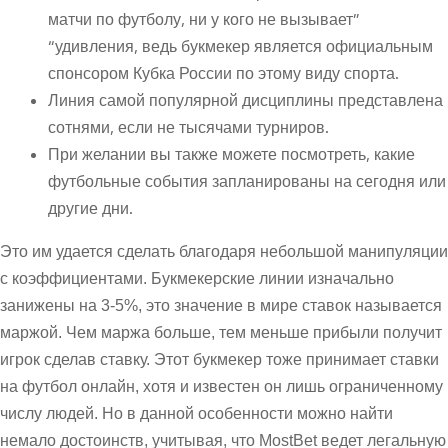
матчи по футболу, ни у кого не вызывает”
“удивления, ведь букмекер является официальным
спонсором Кубка России по этому виду спорта.
Линия самой популярной дисциплины представлена
сотнями, если не тысячами турниров.
При желании вы также можете посмотреть, какие
футбольные события запланированы на сегодня или
другие дни.
Это им удается сделать благодаря небольшой манипуляции
с коэффициентами. Букмекерские линии изначально
занижены на 3-5%, это значение в мире ставок называется
маржой. Чем маржа больше, тем меньше прибыли получит
игрок сделав ставку. Этот букмекер тоже принимает ставки
на футбол онлайн, хотя и известен он лишь ограниченному
числу людей. Но в данной особенности можно найти
немало достоинств, учитывая, что MostBet ведет легальную