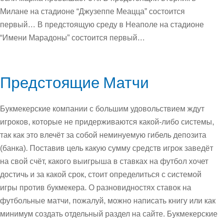
Милане на стадионе “Джузеппе Меацца” состоится
первый… В предстоящую среду в Неаполе на стадионе
“Имени Марадоны” состоится первый…
Предстоящие Матчи
Букмекерские компании с большим удовольствием ждут
игроков, которые не придерживаются какой-либо системы,
так как это влечёт за собой неминуемую гибель депозита
(банка). Поставив цель какую сумму средств игрок заведёт
на свой счёт, какого выигрыша в ставках на футбол хочет
достичь и за какой срок, стоит определиться с системой
игры против букмекера. О разновидностях ставок на
футбольные матчи, пожалуй, можно написать книгу или как
минимум создать отдельный раздел на сайте. Букмекерские