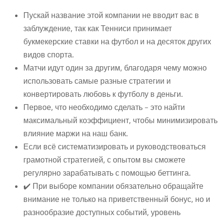
Пускай название этой компании не вводит вас в
заблуждение, так как Тенниси принимает
букмекерские ставки на футбол и на десяток других
видов спорта.
Матчи идут один за другим, благодаря чему можно
использовать самые разные стратегии и
конвертировать любовь к футболу в деньги.
Первое, что необходимо сделать – это найти
максимальный коэффициент, чтобы минимизировать
влияние маржи на наш банк.
Если всё систематизировать и руководствоваться
грамотной стратегией, с опытом вы сможете
регулярно зарабатывать с помощью беттинга.
✔️ При выборе компании обязательно обращайте
внимание не только на приветственный бонус, но и
разнообразие доступных событий, уровень