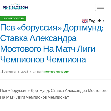
UNCATEGORIZED
English
▼
Псв «боруссия» Дортмунд:
Ставка Александра
Мостового На Матч Лиги
Чемпионов Чемпиона
January 18, 2023
By
PInebloss_eni@cub
Псв «боруссия» Дортмунд: Ставка Александра Мостового
На Матч Лиги Чемпионов Чемпионат