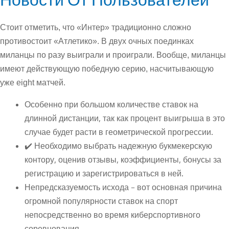
Новости От Пользователей
Стоит отметить, что «Интер» традиционно сложно
противостоит «Атлетико». В двух очных поединках
миланцы по разу выиграли и проиграли. Вообще, миланцы
имеют действующую победную серию, насчитывающую
уже eight матчей.
Особенно при большом количестве ставок на
длинной дистанции, так как процент выигрыша в это
случае будет расти в геометрической прогрессии.
✔️ Необходимо выбрать надежную букмекерскую
контору, оценив отзывы, коэффициенты, бонусы за
регистрацию и зарегистрироваться в ней.
Непредсказуемость исхода – вот основная причина
огромной популярности ставок на спорт
непосредственно во время киберспортивного
соревнования.