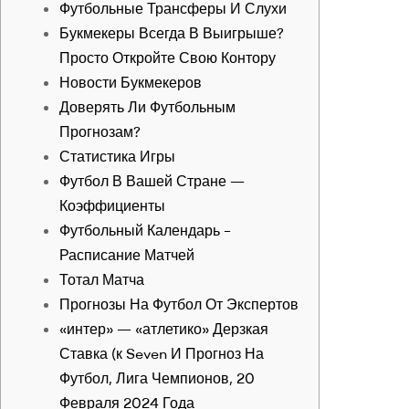
Футбольные Трансферы И Слухи
Букмекеры Всегда В Выигрыше?
Просто Откройте Свою Контору
Новости Букмекеров
Доверять Ли Футбольным
Прогнозам?
Статистика Игры
Футбол В Вашей Стране —
Коэффициенты
Футбольный Календарь –
Расписание Матчей
Тотал Матча
Прогнозы На Футбол От Экспертов
«интер» — «атлетико» Дерзкая
Ставка (к Seven И Прогноз На
Футбол, Лига Чемпионов, 20
Февраля 2024 Года