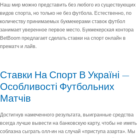
Наш мир можно представить без любого из существующих
видов спорта, но только не без футбола. Естественно, по
количеству принимаемых букмекерами ставок футбол
занимает уверенное первое место. Букмекерская контора
BetBoom предлагает сделать ставки на спорт онлайн в
прематч и лайв.
Ставки На Спорт В Україні —
Особливості Футбольних
Матчів
Достигнув намеченного результата, выигранные средства
всегда лучше вывести на банковскую карту, чтобы не иметь
соблазна сыграть олл-ин на случай «приступа азарта». Мы