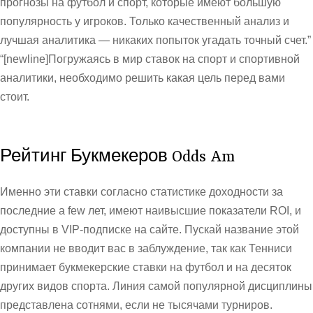
прогнозы на футбол и спорт, которые имеют большую
популярность у игроков. Только качественный анализ и
лучшая аналитика — никаких попыток угадать точный счет.”
“[newline]Погружаясь в мир ставок на спорт и спортивной
аналитики, необходимо решить какая цель перед вами
стоит.
Рейтинг Букмекеров Odds Am
Именно эти ставки согласно статистике доходности за
последние a few лет, имеют наивысшие показатели ROI, и
доступны в VIP-подписке на сайте. Пускай название этой
компании не вводит вас в заблуждение, так как Тенниси
принимает букмекерские ставки на футбол и на десяток
других видов спорта. Линия самой популярной дисциплины
представлена сотнями, если не тысячами турниров.