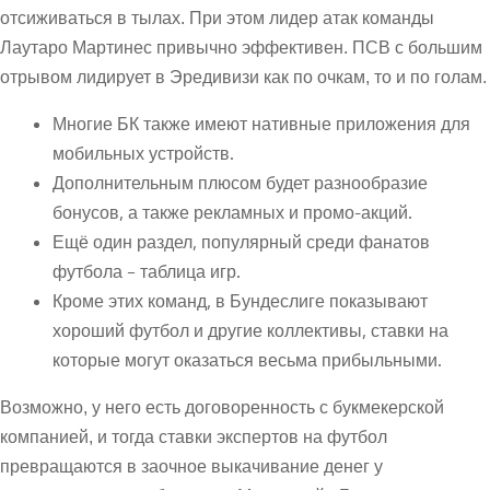
отсиживаться в тылах. При этом лидер атак команды
Лаутаро Мартинес привычно эффективен. ПСВ с большим
отрывом лидирует в Эредивизи как по очкам, то и по голам.
Многие БК также имеют нативные приложения для
мобильных устройств.
Дополнительным плюсом будет разнообразие
бонусов, а также рекламных и промо-акций.
Ещё один раздел, популярный среди фанатов
футбола – таблица игр.
Кроме этих команд, в Бундеслиге показывают
хороший футбол и другие коллективы, ставки на
которые могут оказаться весьма прибыльными.
Возможно, у него есть договоренность с букмекерской
компанией, и тогда ставки экспертов на футбол
превращаются в заочное выкачивание денег у