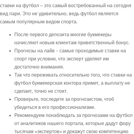
ставки на футбол – это самый востребованный на сегодня
вид пари. Это не удивительно, ведь футбол является
самым популярным видом спорта.
После первого депозита многие букмекеры
начисляют новым клиентам приветственный бонус.
Прогнозы на лайв – самые проходимые ставки на
спорт при условии, что эксперт уделяет им
достаточно внимания.
Так что переживать относительно того, что ставки на
футбол букмекерская контора примет, а выплату не
сделает, точно не стоит.
Проверьте, последите за прогнозистом, чтоб
убедиться в его профессионализме.
Рекомендуем понаблюдать за прогнозами на футбол
от аналитиков нашего портала, которые дадут фору
тысячам «экспертов» и докажут свою компетенцию