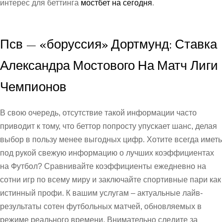
интерес для беттинга
мостбет на сегодня
.
Псв — «боруссия» Дортмунд: Ставка
Александра Мостового На Матч Лиги
Чемпионов
В свою очередь, отсутствие такой информации часто
приводит к тому, что беттор попросту упускает шанс, делая
выбор в пользу менее выгодных цифр. Хотите всегда иметь
под рукой свежую информацию о лучших коэффициентах
на Футбол? Сравнивайте коэффициенты ежедневно на
сотни игр по всему миру и заключайте спортивные пари как
истинный профи. К вашим услугам – актуальные лайв-
результаты сотен футбольных матчей, обновляемых в
режиме реального времени. Внимательно следите за