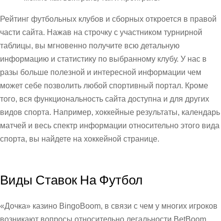
Рейтинг футбольных клубов и сборных откроется в правой
части сайта. Нажав на строчку с участником турнирной
таблицы, вы мгновенно получите всю детальную
информацию и статистику по выбранному клубу. У нас в
разы больше полезной и интересной информации чем
может себе позволить любой спортивный портал. Кроме
того, вся функциональность сайта доступна и для других
видов спорта. Например, хоккейные результаты, календарь
матчей и весь спектр информации относительно этого вида
спорта, вы найдете на хоккейной странице.
Виды Ставок На Футбол
«Дочка» казино BingoBoom, в связи с чем у многих игроков
возникают вопросы относительно легальности BetBoom.