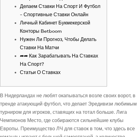
Делаем Ставки На Спорт И Футбол
– Спортивные Ставки Онлайн
Личный Кабинет Букмекерской
Конторы Betboom
Нужен Ли Прогноз, Чтобы Делать
Ставки На Матчи
➦➦ Как Зарабатывать На Ставках
На Спорт?
Статьи О Ставках
В Нидерландах не любят окапываться возле своих ворот, в
тренде атакующий футбол, что делает Эредивизи любимым
турниром для игроков, ставящих на тотал больше. Лига
Чемпионов Место, где собираются сильнейшие клубы
Европы. Преимущество ЛЧ для ставок в том, что здесь все
команды играют с большой самоотдачей, а количество