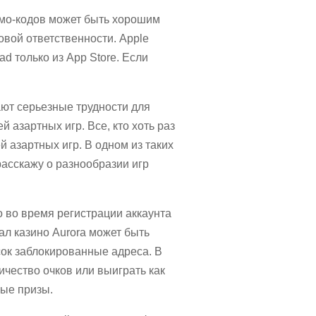
омо-кодов может быть хорошим
овой ответственности. Apple
d только из App Store. Если
ют серьезные трудности для
азартных игр. Все, кто хоть раз
й азартных игр. В одном из таких
расскажу о разнообразии игр
о во время регистрации аккаунта
ал казино Aurora может быть
сок заблокированные адреса. В
чество очков или выиграть как
ные призы.