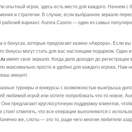
ли опытный игрок, здесь есть место для каждого. Начнем с 
умения и стратегии. В случае, если выбранное зеркало пере
 рабочий вариант. Aurora Casino — один из самых популяр
м о бонусах, которые предлагает казино «Аврора». Если вы
 то бонусы могут стать для вас настоящим подарком. Один
.ru
имеет свое зеркало. Когда дело доходит до регистрации
ыло максимально просто и удобно для каждого игрока. Нам 
ваш аккаунт.
разные турниры и конкурсы с возможностью выигрыша допо
ей любимой игрой или хотите попробовать что-то новое, Au
. Они предлагают круглосуточную поддержку клиентов, что
е стоит отметить, что все операции выполняются с исполь
Конечно же, слоты — это то, ради чего многие любители аз