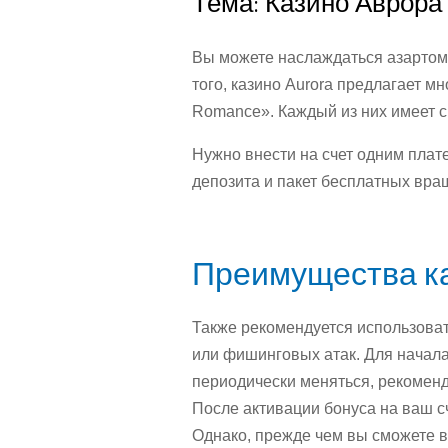
Тема: Казино Аврора 
Вы можете наслаждаться азартом 
того, казино Aurora предлагает мн
Romance». Каждый из них имеет с
Нужно внести на счет одним плат
депозита и пакет бесплатных вр
Преимущества к
Также рекомендуется использова
или фишинговых атак. Для начала,
периодически меняться, рекоменд
После активации бонуса на ваш с
Однако, прежде чем вы сможете 