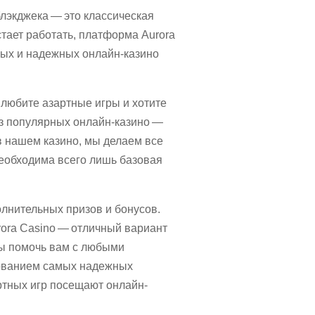
блэкджека — это классическая
стает работать, платформа Aurora
ных и надежных онлайн-казино
 любите азартные игры и хотите
 из популярных онлайн-казино —
 в нашем казино, мы делаем все
необходима всего лишь базовая
лнительных призов и бонусов.
rora Casino — отличный вариант
бы помочь вам с любыми
зованием самых надежных
артных игр посещают онлайн-