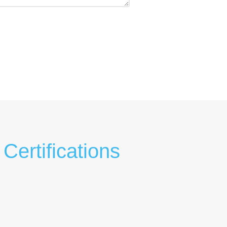
Certifications