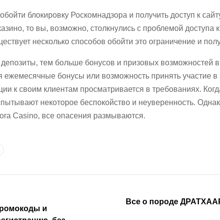
обойти блокировку Роскомнадзора и получить доступ к сайт
зино, то вы, возможно, столкнулись с проблемой доступа к
ествует несколько способов обойти это ограничение и полу
 депозиты, тем больше бонусов и призовых возможностей 
я ежемесячные бонусы или возможность принять участие в 
и к своим клиентам просматривается в требованиях. Когда
спытывают некоторое беспокойство и неуверенность. Однако
ora Casino, все опасения размываются.
Все о породе ДРАТХААР
промокоды и