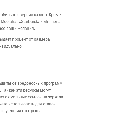
мобильной версии казино. Кроме
Moolah», «Starburst» и «Immortal
все ваши желания.
выдает процент от размера
ивидуально.
защиты от вредоносных программ
 Так как эти ресурсы могут
их актуальных ссылок на зеркала.
ете использовать для ставок.
ные условия отыгрыша.