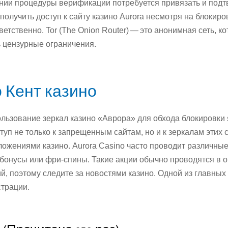
ении процедуры верификации потребуется привязать и подт
получить доступ к сайту казино Aurora несмотря на блокир
ветственно. Tor (The Onion Router) — это анонимная сеть, 
ь цензурные ограничения.
 Кент казино
пользование зеркал казино «Аврора» для обхода блокировки
уп не только к запрещенным сайтам, но и к зеркалам этих с
ожениями казино. Aurora Casino часто проводит различные
бонусы или фри-спины. Такие акции обычно проводятся в 
, поэтому следите за новостями казино. Одной из главных
страции.