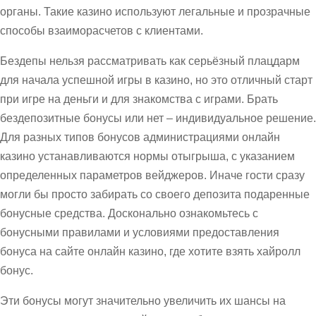
органы. Такие казино используют легальные и прозрачные
способы взаиморасчетов с клиентами.
Бездепы нельзя рассматривать как серьёзный плацдарм
для начала успешной игры в казино, но это отличный старт
при игре на деньги и для знакомства с играми. Брать
бездепозитные бонусы или нет – индивидуальное решение.
Для разных типов бонусов администрациями онлайн
казино устанавливаются нормы отыгрыша, с указанием
определенных параметров вейджеров. Иначе гости сразу
могли бы просто забирать со своего депозита подаренные
бонусные средства. Досконально ознакомьтесь с
бонусными правилами и условиями предоставления
бонуса на сайте онлайн казино, где хотите взять хайролл
бонус.
Эти бонусы могут значительно увеличить их шансы на