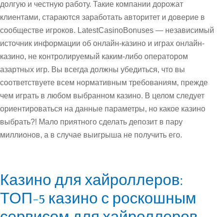
долгую и честную работу. Такие компании дорожат
клиентами, стараются заработать авторитет и доверие в
сообществе игроков. LatestCasinoBonuses — независимый
источник информации об онлайн-казино и играх онлайн-
казино, не контролируемый каким-либо оператором
азартных игр. Вы всегда должны убедиться, что вы
соответствуете всем нормативным требованиям, прежде
чем играть в любом выбранном казино. В целом следует
ориентироваться на данные параметры, но какое казино
выбрать?! Мало приятного сделать депозит в пару
миллионов, а в случае выигрыша не получить его.
Казино для хайроллеров:
ТОП-5 казино с роскошным