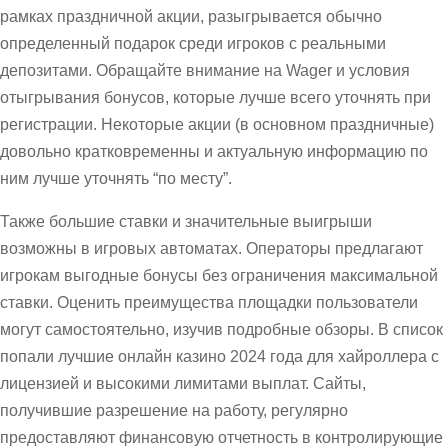
рамках праздничной акции, разыгрывается обычно
определенный подарок среди игроков с реальными
депозитами. Обращайте внимание на Wager и условия
отыгрывания бонусов, которые лучше всего уточнять при
регистрации. Некоторые акции (в основном праздничные)
довольно кратковременны и актуальную информацию по
ним лучше уточнять “по месту”.
Также большие ставки и значительные выигрыши
возможны в игровых автоматах. Операторы предлагают
игрокам выгодные бонусы без ограничения максимальной
ставки. Оценить преимущества площадки пользователи
могут самостоятельно, изучив подробные обзоры. В список
попали лучшие онлайн казино 2024 года для хайроллера с
лицензией и высокими лимитами выплат. Сайты,
получившие разрешение на работу, регулярно
предоставляют финансовую отчетность в контролирующие