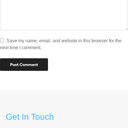
Save my name, email, and website in this browser for the
next time I comment.
Get In Touch