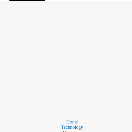
Home
Technology