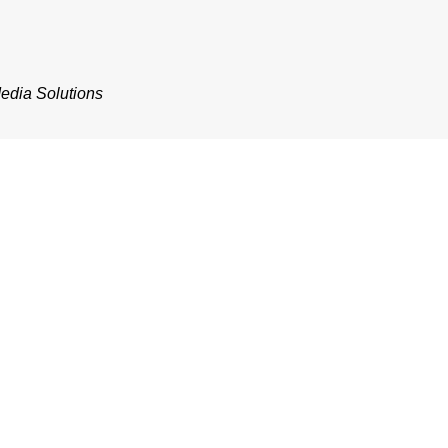
dia Solutions