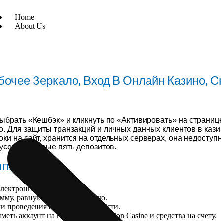
Home
About Us
очее Зеркало, Вход В Онлайн Казино, С
выбрать «Кешбэк» и кликнуть по «Активировать» на страни
о. Для защиты транзакций и личных данных клиентов в каз
оки на сайт, хранится на отдельных серверах, она недосту
усов за первые пять депозитов.
мпион
лектронной почте.
умму, равную этому показателю.
 проведения азартных игр в Сети.
меть аккаунт на площадке Champion Casino и средства на счету.