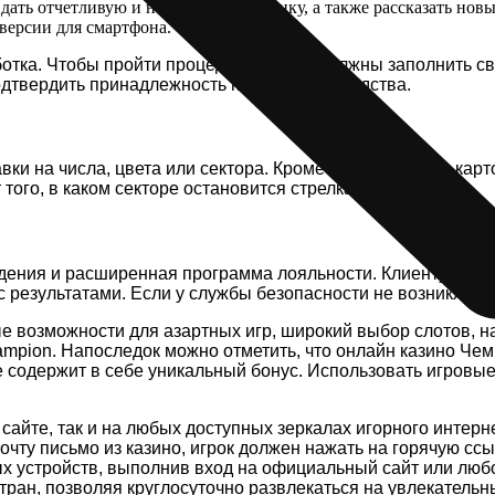
 дать отчетливую и независимую оценку, а также рассказать нов
версии для смартфона.
ботка. Чтобы пройти процедуру, игроки должны заполнить с
дтвердить принадлежность платежного средства.
вки на числа, цвета или сектора. Кроме того, доступны ка
ого, в каком секторе остановится стрелка.
дения и расширенная программа лояльности. Клиенту оста
 результатами. Если у службы безопасности не возникло во
е возможности для азартных игр, широкий выбор слотов, н
mpion. Напоследок можно отметить, что онлайн казино Чем
 содержит в себе уникальный бонус. Использовать игровые
айте, так и на любых доступных зеркалах игорного интерн
чту письмо из казино, игрок должен нажать на горячую ссы
х устройств, выполнив вход на официальный сайт или любо
тран, позволяя круглосуточно развлекаться на увлекатель